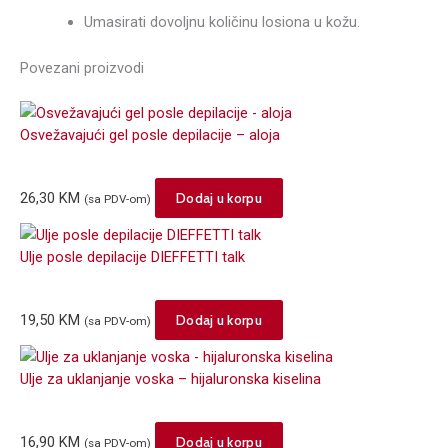
Umasirati dovoljnu količinu losiona u kožu.
Povezani proizvodi
Osvežavajući gel posle depilacije – aloja
26,30
KM
Dodaj u korpu
(sa PDV-om)
Ulje posle depilacije DIEFFETTI talk
19,50
KM
Dodaj u korpu
(sa PDV-om)
Ulje za uklanjanje voska – hijaluronska kiselina
16,90
KM
Dodaj u korpu
(sa PDV-om)