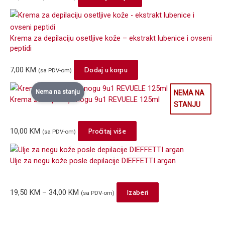
Krema za depilaciju osetljive kože – ekstrakt lubenice i ovseni
peptidi
7,00
KM
Dodaj u korpu
(sa PDV-om)
Nema na stanju
Krema za depilaciju nogu 9u1 REVUELE 125ml
10,00
KM
Pročitaj više
(sa PDV-om)
Ulje za negu kože posle depilacije DIEFFETTI argan
Price
This
19,50
KM
–
34,00
KM
Izaberi
(sa PDV-om)
range:
product
19,50 KM
has