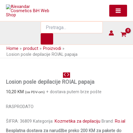
Skip
Nema na stanju
to
content
Products
search
Home
product
Proizvodi
Losion posle depilacije ROIAL papaja
Losion posle depilacije ROIAL papaja
10,20
KM
+ dostava putem brze pošte
(sa PDV-om)
RASPRODATO
ŠIFRA:
36809
Kategorija:
Kozmetika za depilaciju
Brand:
Ro.ial
Besplatna dostava za narudžbe preko 200 KM za pakete do