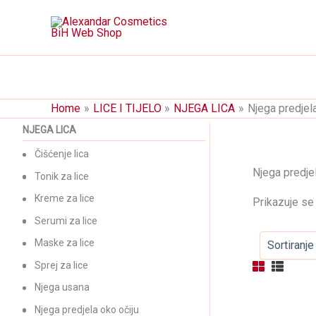
Skip
to
content
Home
LICE I TIJELO
NJEGA LICA
Njega predjela
NJEGA LICA
Čišćenje lica
Njega predjel
Tonik za lice
Kreme za lice
Prikazuje se 
Serumi za lice
Maske za lice
Sprej za lice
Njega usana
Njega predjela oko očiju