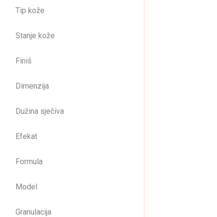
Tip kože
Hid
Stanje kože
7,
Finiš
Dimenzija
Hr
Dužina sječiva
13
Efekat
Formula
Jas
Model
1,
Granulacija