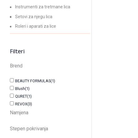
Instrumenti za tretmane lica
Setovi za njegu lica
Fl
Roleri i aparati za lice
11
Filteri
Brend
Gel
BEAUTY FORMULAS
(1)
14
Blush
(1)
QURET
(1)
REVOX
(3)
Hid
Namjena
21
Stepen pokrivanja