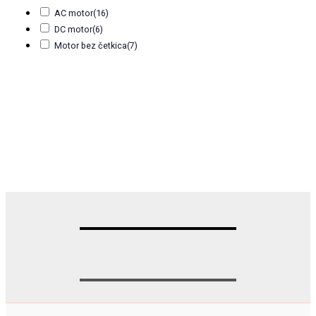
AC motor
(16)
DC motor
(6)
Motor bez četkica
(7)