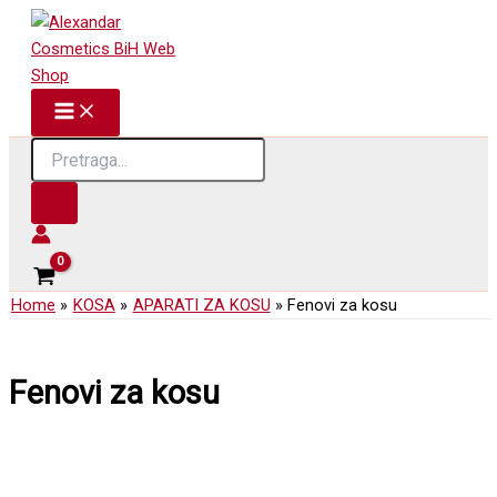
Skip
to
content
Products
search
Home
KOSA
APARATI ZA KOSU
Fenovi za kosu
Fenovi za kosu