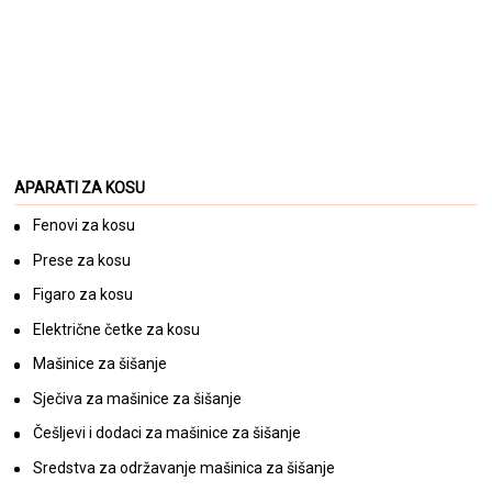
135,50
KM
(sa PDV-om)
Mini fen za kosu ELCHIM 3900M
Venetian Rose Gold 1200W
APARATI ZA KOSU
128,00
KM
Fenovi za kosu
(sa PDV-om)
Prese za kosu
Figaro za kosu
Električne četke za kosu
Mašinice za šišanje
Sječiva za mašinice za šišanje
Češljevi i dodaci za mašinice za šišanje
Sredstva za održavanje mašinica za šišanje