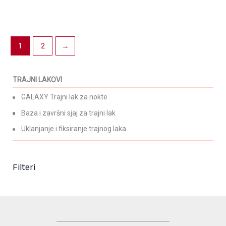
Baza za trajni lak UV/LED –
Instrument za uklanjanje
Hybrid Base Coat
trajnog laka ASN-CP26
15,00
KM
9,60
KM
(sa PDV-om)
(sa PDV-om)
1
2
→
TRAJNI LAKOVI
GALAXY Trajni lak za nokte
Baza i završni sjaj za trajni lak
Uklanjanje i fiksiranje trajnog laka
Filteri