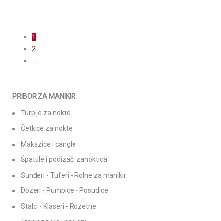
14,70
KM
(sa PDV-om)
1
Turpija za nokte – Classic 100/100
2
→
2,40
KM
(sa PDV-om)
PRIBOR ZA MANIKIR
Turpije za nokte
Četkice za nokte
Makazice i cangle
Špatule i podizači zanoktica
Sunđeri - Tuferi - Rolne za manikir
Dozeri - Pumpice - Posudice
Stalci - Klaseri - Rozetne