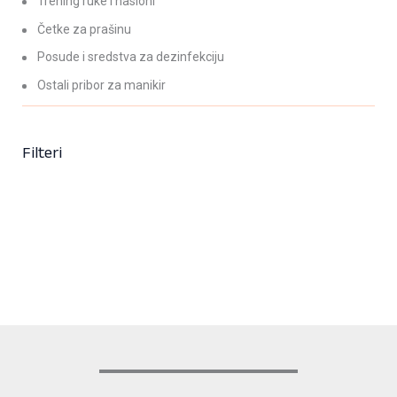
Trening ruke i nasloni
Četke za prašinu
Posude i sredstva za dezinfekciju
Ostali pribor za manikir
Filteri