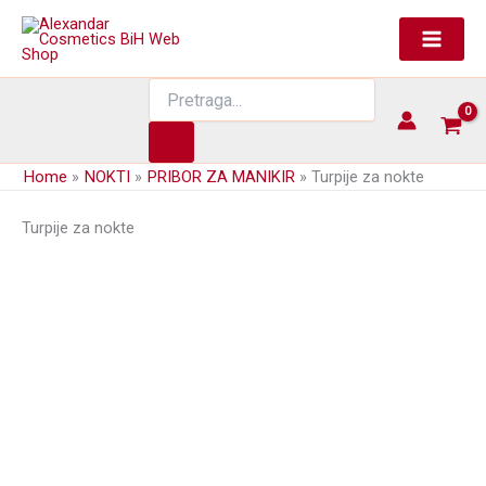
Skip
to
content
Products
search
Home
NOKTI
PRIBOR ZA MANIKIR
Turpije za nokte
Turpije za nokte
Blok turpija za poliranje noktiju