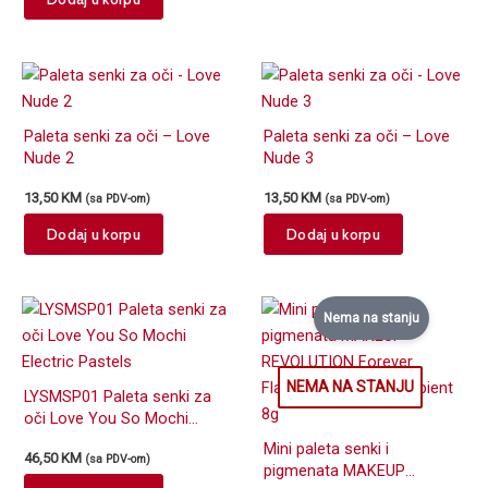
Paleta senki za oči – Love
Paleta senki za oči – Love
Nude 2
Nude 3
13,50
KM
13,50
KM
(sa PDV-om)
(sa PDV-om)
Dodaj u korpu
Dodaj u korpu
Nema na stanju
LYSMSP01 Paleta senki za
oči Love You So Mochi
Electric Pastels
Mini paleta senki i
46,50
KM
(sa PDV-om)
pigmenata MAKEUP