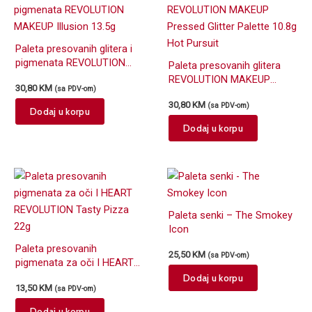
Paleta presovanih glitera i
pigmenata REVOLUTION
Paleta presovanih glitera
MAKEUP Illusion 13.5g
REVOLUTION MAKEUP
30,80
KM
(sa PDV-om)
Pressed Glitter Palette
30,80
KM
(sa PDV-om)
10.8g Hot Pursuit
Dodaj u korpu
Dodaj u korpu
Paleta senki – The Smokey
Icon
Paleta presovanih
25,50
KM
(sa PDV-om)
pigmenata za oči I HEART
REVOLUTION Tasty Pizza
Dodaj u korpu
13,50
KM
(sa PDV-om)
22g
Dodaj u korpu