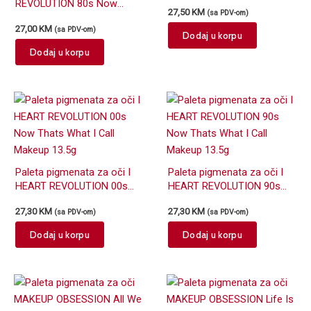
Advisory Pandemonium 12g
REVOLUTION 80s Now
27,50
KM
(sa PDV-om)
Thats What I Call Makeup
27,00
KM
(sa PDV-om)
13.5g
Dodaj u korpu
Dodaj u korpu
Paleta pigmenata za oči I
Paleta pigmenata za oči I
HEART REVOLUTION 00s
HEART REVOLUTION 90s
Now Thats What I Call
Now Thats What I Call
27,30
KM
27,30
KM
(sa PDV-om)
(sa PDV-om)
Makeup 13.5g
Makeup 13.5g
Dodaj u korpu
Dodaj u korpu