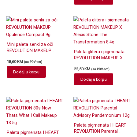
Mini paleta senki za oči
REVOLUTION MAKEUP
Paleta glitera i pigmenata
Opulence Compact 9g
REVOLUTION MAKEUP X
18,60
KM
(sa PDV-om)
Alexis Stone The
22,50
KM
(sa PDV-om)
Transformation 8.4g
Dodaj u korpu
Dodaj u korpu
Paleta pigmenata I HEART
REVOLUTION Parental
Paleta pigmenata I HEART