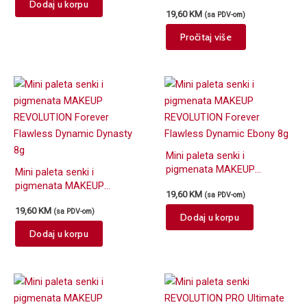
REVOLUTION Forever
Dodaj u korpu
19,60
KM
(sa PDV-om)
Flawless Dynamic Ambient
8g
Pročitaj više
Mini paleta senki i
pigmenata MAKEUP
Mini paleta senki i
REVOLUTION Forever
pigmenata MAKEUP
19,60
KM
(sa PDV-om)
Flawless Dynamic Ebony 8g
REVOLUTION Forever
19,60
KM
(sa PDV-om)
Flawless Dynamic Dynasty
Dodaj u korpu
8g
Dodaj u korpu