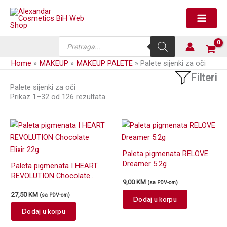
Skip
to
content
Products
search
Home
MAKEUP
MAKEUP PALETE
Palete sijenki za oči
Filteri
Palete sijenki za oči
Prikaz 1–32 od 126 rezultata
Paleta pigmenata RELOVE
Dreamer 5.2g
Paleta pigmenata I HEART
REVOLUTION Chocolate
9,00
KM
(sa PDV-om)
Elixir 22g
27,50
KM
(sa PDV-om)
Dodaj u korpu
Dodaj u korpu