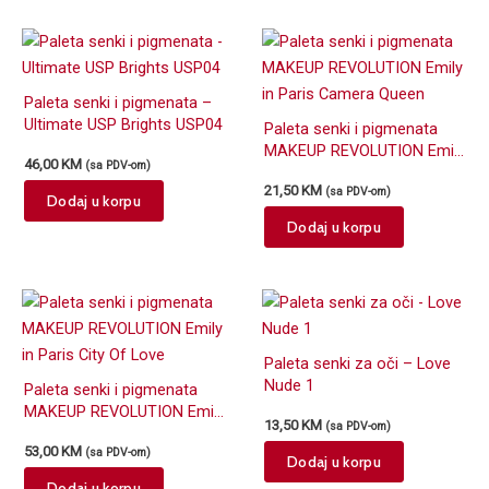
Paleta senki i pigmenata –
Ultimate USP Brights USP04
Paleta senki i pigmenata
MAKEUP REVOLUTION Emily
46,00
KM
(sa PDV-om)
in Paris Camera Queen
21,50
KM
(sa PDV-om)
Dodaj u korpu
Dodaj u korpu
Paleta senki za oči – Love
Nude 1
Paleta senki i pigmenata
MAKEUP REVOLUTION Emily
13,50
KM
(sa PDV-om)
in Paris City Of Love
53,00
KM
(sa PDV-om)
Dodaj u korpu
Dodaj u korpu