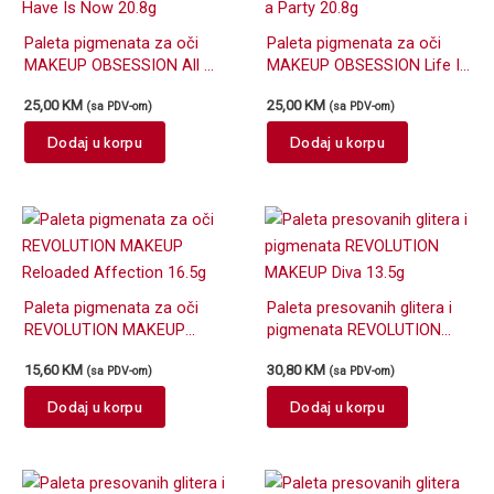
Paleta pigmenata za oči
Paleta pigmenata za oči
MAKEUP OBSESSION All We
MAKEUP OBSESSION Life Is
Have Is Now 20.8g
a Party 20.8g
25,00
KM
25,00
KM
(sa PDV-om)
(sa PDV-om)
Dodaj u korpu
Dodaj u korpu
Paleta pigmenata za oči
Paleta presovanih glitera i
REVOLUTION MAKEUP
pigmenata REVOLUTION
Reloaded Affection 16.5g
MAKEUP Diva 13.5g
15,60
KM
30,80
KM
(sa PDV-om)
(sa PDV-om)
Dodaj u korpu
Dodaj u korpu