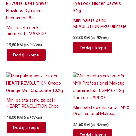
Mini paleta senki
REVOLUTION PRO Ultimate
Mini paleta senki i
Eye Look Hidden Jewels
pigmenata MAKEUP
33,30
KM
(sa PDV-om)
3.2g
REVOLUTION Forever
19,60
KM
(sa PDV-om)
Flawless Dynamic
Dodaj u korpu
Everlasting 8g
Dodaj u korpu
Mini paleta senki za oči I
HEART REVOLUTION Choco
Mini paleta senki za oči NYX
Orange Mini Chocolate
Professional Makeup
18,00
KM
(sa PDV-om)
10,2g
Ultimate Edit USPP 6×1.2g
21,60
KM
(sa PDV-om)
Phoenix USPP03
Dodaj u korpu
Dodaj u korpu