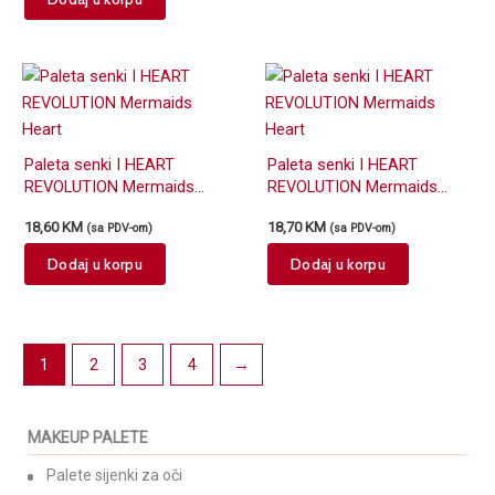
Paleta senki I HEART
Paleta senki I HEART
REVOLUTION Mermaids
REVOLUTION Mermaids
Heart
Heart
18,60
KM
18,70
KM
(sa PDV-om)
(sa PDV-om)
Dodaj u korpu
Dodaj u korpu
1
2
3
4
→
MAKEUP PALETE
Palete sijenki za oči