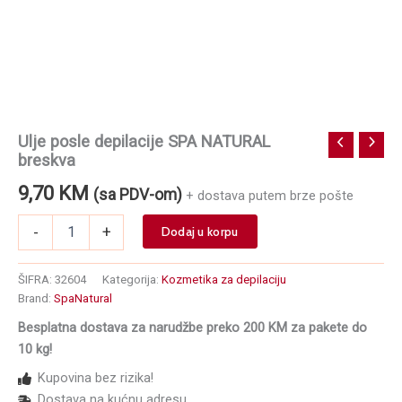
Ulje posle depilacije SPA NATURAL
breskva
9,70
KM
(sa PDV-om)
+ dostava putem brze pošte
Ulje
-
+
Dodaj u korpu
posle
depilacije
SPA
ŠIFRA:
32604
Kategorija:
Kozmetika za depilaciju
NATURAL
Brand:
SpaNatural
breskva
Besplatna dostava za narudžbe preko 200 KM za pakete do
količina
10 kg!
Kupovina bez rizika!
Dostava na kućnu adresu