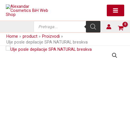
Skip
SPA
to
NATURAL
content
breskva
količina
Products
search
Home
product
Proizvodi
Ulje posle depilacije SPA NATURAL breskva