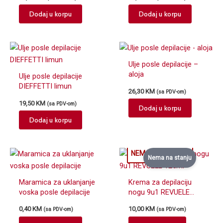
Dodaj u korpu
Dodaj u korpu
Ulje posle depilacije –
aloja
Ulje posle depilacije
DIEFFETTI limun
26,30
KM
(sa PDV-om)
19,50
KM
(sa PDV-om)
Dodaj u korpu
Dodaj u korpu
Nema na stanju
Maramica za uklanjanje
Krema za depilaciju
voska posle depilacije
nogu 9u1 REVUELE
125ml
0,40
KM
10,00
KM
(sa PDV-om)
(sa PDV-om)