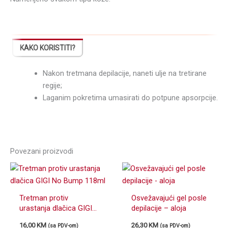
KAKO KORISTITI?
Nakon tretmana depilacije, naneti ulje na tretirane
regije;
Laganim pokretima umasirati do potpune apsorpcije.
Povezani proizvodi
Tretman protiv
Osvežavajući gel posle
urastanja dlačica GIGI
depilacije – aloja
No Bump 118ml
16,00
KM
26,30
KM
(sa PDV-om)
(sa PDV-om)