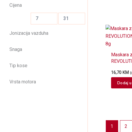
Cijena
Jonizacija vazduha
Snaga
Maskara z
REVOLUT
Tip kose
Sweatpro
16,70
KM
(
Vrsta motora
Dodaj u
1
2