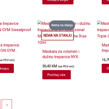
page
Nema na stanju
a trepavice
Mas
ION GYM
trep
Maskara za volumen i
of 8g
REV
dužinu trepavica NYX
16,
sa PDV-om)
Cho
Professional Makeup
30,40
KM
(sa PDV-om)
OTRL01 On the Rise 10ml
 korpu
D
Pročitaj više
→