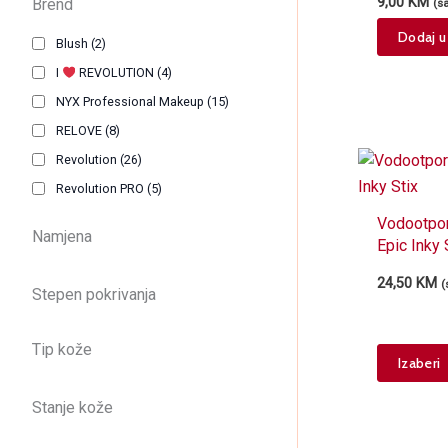
9,00
KM
Brend
(s
Dodaj u
Blush
(2)
I
REVOLUTION
(4)
NYX Professional Makeup
(15)
RELOVE
(8)
Revolution
(26)
Revolution PRO
(5)
Vodootporn
Namjena
Epic Inky 
24,50
KM
(
Stepen pokrivanja
Tip kože
Izaberi
Stanje kože