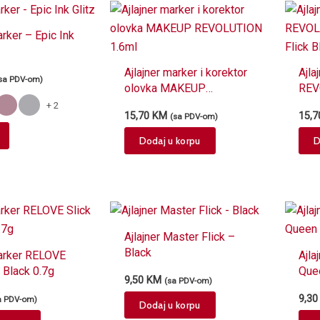
variants.
The
arker – Epic Ink
options
may
Ajlajner marker i korektor
Ajl
sa PDV-om)
be
olovka MAKEUP
REV
chosen
REVOLUTION 1.6ml
Rena
+ 2
15,70
KM
15,
(sa PDV-om)
0.8
on
This
the
Dodaj u korpu
D
product
product
has
page
multiple
variants.
The
Ajlajner Master Flick –
options
Black
marker RELOVE
Ajla
may
k Black 0.7g
Quee
be
9,50
KM
(sa PDV-om)
chosen
9,3
a PDV-om)
Dodaj u korpu
on