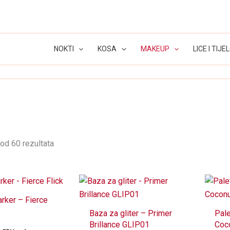
NOKTI
KOSA
MAKEUP
LICE I TIJE
od 60 rezultata
arker – Fierce
Baza za gliter – Primer
Pale
Brillance GLIP01
Coc