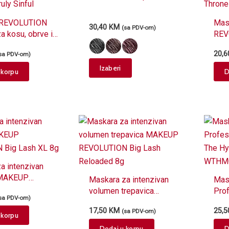
options
may
REVOLUTION
Mas
30,40
KM
(sa PDV-om)
be
a kosu, obrve i
REV
chosen
– Truly Sinful
Thr
20,
sa PDV-om)
on
This
Izaberi
the
 korpu
D
product
product
has
page
multiple
variants.
The
options
may
a intenzivan
be
 MAKEUP
Maskara za intenzivan
Mas
chosen
ON Big Lash XL
volumen trepavica
Pro
on
sa PDV-om)
MAKEUP REVOLUTION
Wor
the
17,50
KM
25,
(sa PDV-om)
Big Lash Reloaded 8g
7ml
 korpu
product
Dodaj u korpu
D