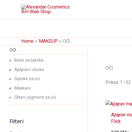
Skip
to
content
Home
MAKEUP
OČI
OČI
Baze za sijenke
OČI
Ajlajneri i olovke
Sijenke za oči
Prikaz 1–32 
Maskare
Gliteri i pigmenti za oči
Ajlajner m
Filteri
Flick