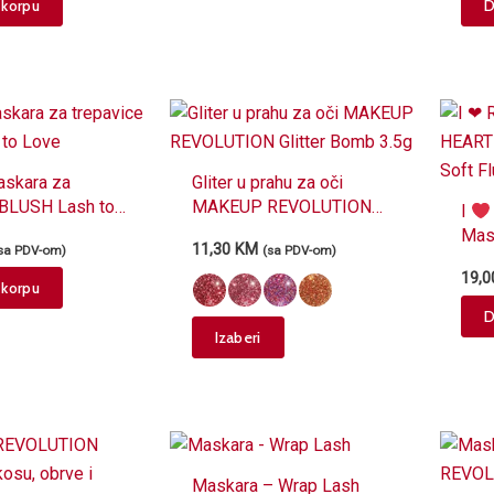
 korpu
D
the
product
page
skara za
Gliter u prahu za oči
 BLUSH Lash to
MAKEUP REVOLUTION
I
Glitter Bomb 3.5g
Mas
11,30
KM
sa PDV-om)
(sa PDV-om)
REV
19,
Soft
 korpu
D
This
Izaberi
product
has
multiple
variants.
The
Maskara – Wrap Lash