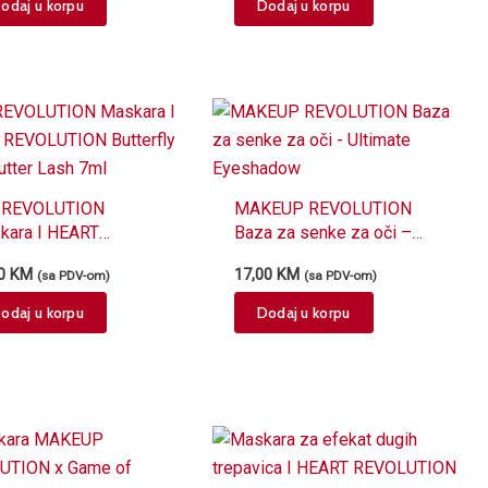
odaj u korpu
Dodaj u korpu
REVOLUTION
MAKEUP REVOLUTION
kara I HEART
Baza za senke za oči –
OLUTION Butterfly
Ultimate Eyeshadow
00
KM
17,00
KM
(sa PDV-om)
(sa PDV-om)
 Flutter Lash 7ml
odaj u korpu
Dodaj u korpu