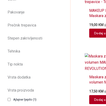
MAKEUP 
Pakovanje
Maskara z
trepavice 
19,00
KM
Prečnik trepavica
(
Dodaj u
Stepen zakrivljenosti
Tehnika
Tip nokta
Maskara z
Vrsta dodatka
volumen
REVOLUTI
Vrsta proizvoda
17,50
KM
(
8g
Dodaj u
Ajlajner ljepilo
(1)