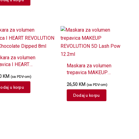
kara za volumen
avica I HEART
Maskara za volumen
OLUTION Triple
trepavica MAKEUP
70
KM
(sa PDV-om)
colate Dipped 8ml
REVOLUTION 5D Lash
26,50
KM
(sa PDV-om)
Pow 12.2ml
odaj u korpu
Dodaj u korpu