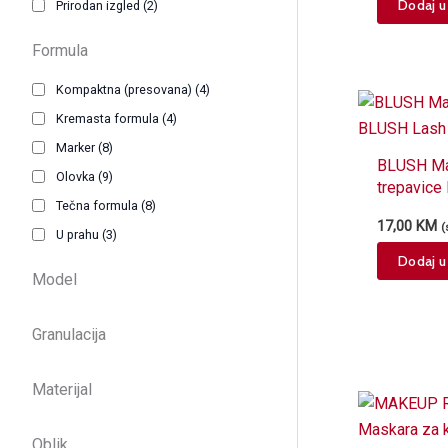
Dodaj u
Prirodan izgled
(2)
Formula
Kompaktna (presovana)
(4)
Kremasta formula
(4)
Marker
(8)
BLUSH Ma
Olovka
(9)
trepavice
Tečna formula
(8)
Love
17,00
KM
(
U prahu
(3)
Dodaj u
Model
Granulacija
Materijal
Oblik