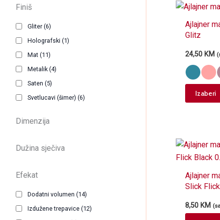
Finiš
Ajlajner m
Gliter
(6)
Glitz
Holografski
(1)
24,50
KM
Mat
(11)
(
Metalik
(4)
Saten
(5)
Izaberi
Svetlucavi (šimer)
(6)
Dimenzija
Dužina sječiva
Efekat
Ajlajner 
Slick Flic
Dodatni volumen
(14)
8,50
KM
(s
Izdužene trepavice
(12)