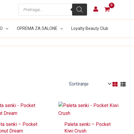
Products
search
LO
OPREMA ZA SALONE
Loyalty Beauty Club
ta senki – Pocket
Paleta senki – Pocket
onut Dream
Kiwi Crush