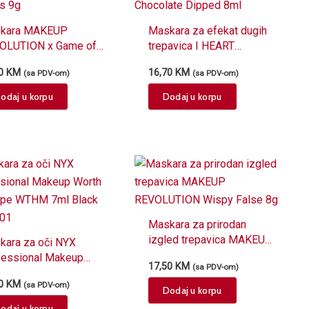
kara MAKEUP
Maskara za efekat dugih
OLUTION x Game of
trepavica I HEART
ones 9g
REVOLUTION Chocolate
60
KM
16,70
KM
(sa PDV-om)
(sa PDV-om)
Dipped 8ml
odaj u korpu
Dodaj u korpu
Maskara za prirodan
izgled trepavica MAKEUP
kara za oči NYX
REVOLUTION Wispy False
fessional Makeup
17,50
KM
(sa PDV-om)
8g
th The Hype WTHM
50
KM
(sa PDV-om)
 Black WTHM01
Dodaj u korpu
odaj u korpu