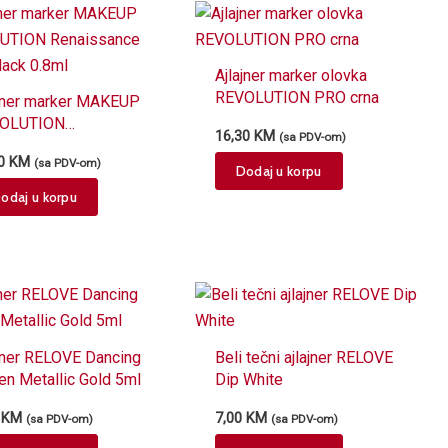
The
options
may
Ajlajner marker olovka
be
REVOLUTION PRO crna
ajner marker MAKEUP
chosen
OLUTION
16,30
KM
(sa PDV-om)
on
issance Flick Black
70
KM
(sa PDV-om)
ml
the
Dodaj u korpu
product
odaj u korpu
page
jner RELOVE Dancing
Beli tečni ajlajner RELOVE
n Metallic Gold 5ml
Dip White
0
KM
7,00
KM
(sa PDV-om)
(sa PDV-om)