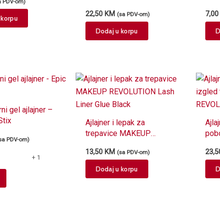
a PDV-om)
22,50
KM
7,0
(sa PDV-om)
 korpu
Dodaj u korpu
D
i gel ajlajner –
Stix
Ajlajner i lepak za
Ajla
trepavice MAKEUP
pobo
sa PDV-om)
REVOLUTION Lash Liner
2u1
13,50
KM
23,
(sa PDV-om)
Glue Black
1.6
+ 1
Dodaj u korpu
D
This
product
has
multiple