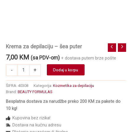
Krema za depilaciju – šea puter
7,00
KM
(sa PDV-om)
+ dostava putem brze pošte
Krema
-
+
Dodaj u korpu
za
depilaciju
-
ŠIFRA:
40308
Kategorija:
Kozmetika za depilaciju
šea
Brand:
BEAUTY FORMULAS
puter
Besplatna dostava za narudžbe preko 200 KM za pakete do
količina
10 kg!
Kupovina bez rizika!
Dostava na kućnu adresu
Plaćanje pouzećem ili žiralno