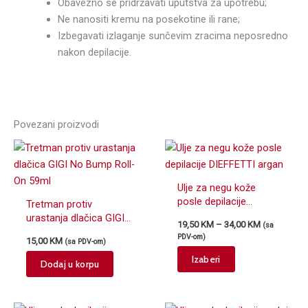
Obavezno se pridržavati uputstva za upotrebu;
Ne nanositi kremu na posekotine ili rane;
Izbegavati izlaganje sunčevim zracima neposredno
nakon depilacije.
Povezani proizvodi
Ulje za negu kože
posle depilacije
Tretman protiv
DIEFFETTI argan
urastanja dlačica GIGI
Price
19,50
KM
–
34,00
KM
(sa
No Bump Roll-On 59ml
range:
PDV-om)
15,00
KM
(sa PDV-om)
19,50 KM
This
Izaberi
through
Dodaj u korpu
product
34,00 KM
has
multiple