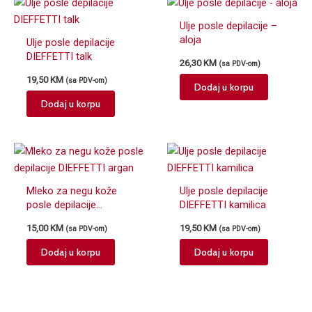
variants.
Ulje posle depilacije –
The
aloja
Ulje posle depilacije
options
DIEFFETTI talk
may
26,30
KM
(sa PDV-om)
be
19,50
KM
(sa PDV-om)
Dodaj u korpu
chosen
Dodaj u korpu
on
the
product
page
Mleko za negu kože
Ulje posle depilacije
posle depilacije
DIEFFETTI kamilica
DIEFFETTI argan
15,00
KM
19,50
KM
(sa PDV-om)
(sa PDV-om)
Dodaj u korpu
Dodaj u korpu