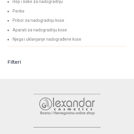
Rep i šiške za nadogradnju
be
Perike
chosen
on
Pribor za nadogradnju kose
the
Aparati za nadogradnju kose
product
Njega i uklanjanje nadograđene kose
page
Filteri