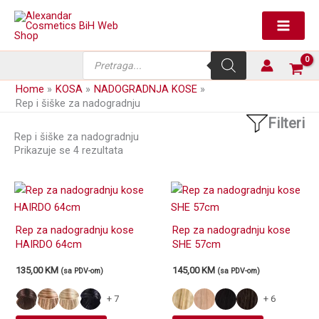
Skip
to
content
Products
search
Home
KOSA
NADOGRADNJA KOSE
Rep i šiške za nadogradnju
Filteri
Rep i šiške za nadogradnju
Prikazuje se 4 rezultata
Rep za nadogradnju kose
Rep za nadogradnju kose
HAIRDO 64cm
SHE 57cm
135,00
KM
145,00
KM
(sa PDV-om)
(sa PDV-om)
+ 7
+ 6