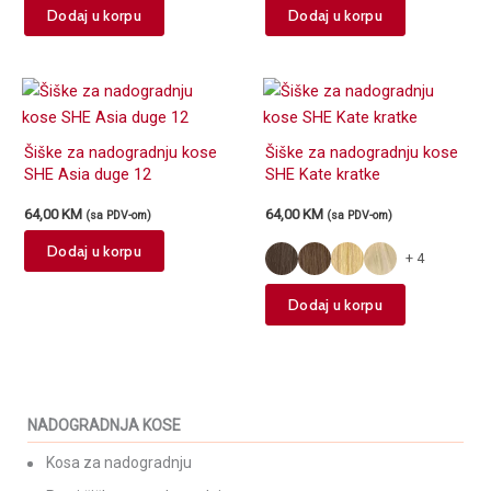
This
This
Dodaj u korpu
Dodaj u korpu
product
product
has
has
multiple
multiple
variants.
variants.
The
The
Šiške za nadogradnju kose
Šiške za nadogradnju kose
options
options
SHE Asia duge 12
SHE Kate kratke
may
may
64,00
KM
64,00
KM
be
be
(sa PDV-om)
(sa PDV-om)
chosen
chosen
Dodaj u korpu
+ 4
on
on
the
the
This
Dodaj u korpu
product
product
product
page
page
has
multiple
variants.
NADOGRADNJA KOSE
The
options
Kosa za nadogradnju
may