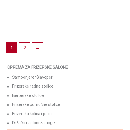
Pomoćna stolica Y-887
Pomoćna stolica Y-882
Crna
309,00
KM
(sa PDV-om)
249,00
KM
(sa PDV-om)
1
2
→
OPREMA ZA FRIZERSKE SALONE
Šamponjere/Glavoperi
Frizerske radne stolice
Berberske stolice
Frizerske pomoćne stolice
Frizerska kolica i police
Držači i nasloni za noge