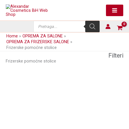
Skip
to
content
Products
search
Home
OPREMA ZA SALONE
OPREMA ZA FRIZERSKE SALONE
Frizerske pomoćne stolice
Filteri
Frizerske pomoćne stolice
Pomoćna rasklopiva stolica
Pomoćna rasklopiva stolica