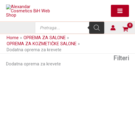
Skip
to
content
Products
search
Home
OPREMA ZA SALONE
OPREMA ZA KOZMETIČKE SALONE
Dodatna oprema za krevete
Filteri
Dodatna oprema za krevete
Bočni dodaci za proširenje
Jastuk za masažu Cloud
kreveta- MB13
Soft – MB04