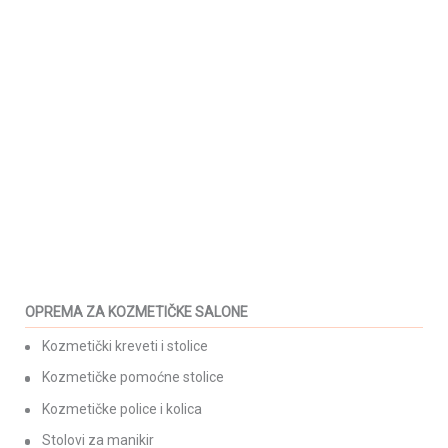
59,00
KM
(sa PDV-om)
polucilindrični
46,00
KM
(sa PDV-om)
Podesiv nosač jastuka za
krevet HR42
Torba za sklopive i
prenosive krevete CB1W sa
88,00
KM
(sa PDV-om)
točkićima
135,00
KM
(sa PDV-om)
OPREMA ZA KOZMETIČKE SALONE
Kozmetički kreveti i stolice
Kozmetičke pomoćne stolice
Kozmetičke police i kolica
Stolovi za manikir