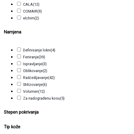
CALA
(12)
COMAIR
(9)
elchim
(2)
IKOO
(6)
Namjena
INFINITY
(104)
KIEPE Professional
(71)
LABOR
(3)
Definisanje lokni
(4)
LABOR PRO
(1)
Feniranje
(39)
LIBRE BEAUTY
(4)
Ispravljanje
(3)
MACADAMIA
(1)
Oblikovanje
(2)
MAESTRI
(1)
Raščešljavanje
(42)
NULL
(3)
Stilizovanje
(6)
ONE
(2)
Volumen
(12)
OSTER
(1)
Za nadograđenu kosu
(5)
Rodeo
(45)
Zaglađivanje
(5)
She
(1)
Stepen pokrivanja
She hair
(3)
TONI&GUY
(4)
Tip kože