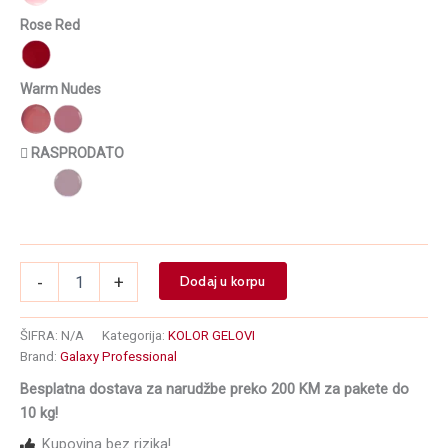
Rose Red
Warm Nudes
￿ RASPRODATO
Kolor
-
+
Dodaj u korpu
gel
za
nokte
ŠIFRA:
N/A
Kategorija:
KOLOR GELOVI
UV/LED
Brand:
Galaxy Professional
količina
Besplatna dostava za narudžbe preko 200 KM za pakete do
10 kg!
Kupovina bez rizika!