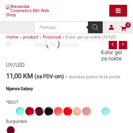
Skip
to
content
Products
search
Home
product
Proizvodi
Kolor gel za nokte UV/LED
Kolor gel
za nokte
UV/LED
11,00
KM
(sa PDV-om)
+ dostava putem brze pošte
Nijansa Galaxy
*BEST
Burgundies