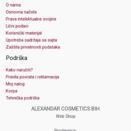
O nama
Osnovna načela
Prava intelektualne svojine
Lični podaci
Korisnički materijal
Upotreba sadržaja sa sajta
Zaštita privatnosti podataka
Podrška
Kako naručiti?
Pravila povrata i reklamacija
Moj nalog
Korpa
Tehnička podrška
ALEXANDAR COSMETICS BIH
Web Shop
Prodavnica
: