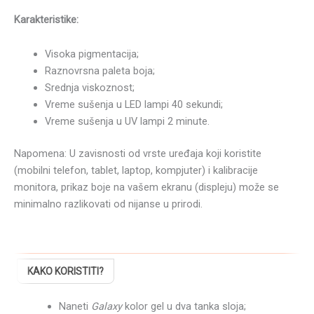
Karakteristike:
Visoka pigmentacija;
Raznovrsna paleta boja;
Srednja viskoznost;
Vreme sušenja u LED lampi 40 sekundi;
Vreme sušenja u UV lampi 2 minute.
Napomena: U zavisnosti od vrste uređaja koji koristite
(mobilni telefon, tablet, laptop, kompjuter) i kalibracije
monitora, prikaz boje na vašem ekranu (displeju) može se
minimalno razlikovati od nijanse u prirodi.
KAKO KORISTITI?
Naneti
Galaxy
kolor gel u dva tanka sloja;