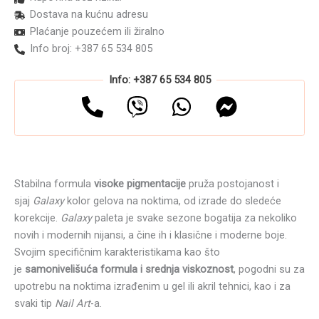
Dostava na kućnu adresu
Plaćanje pouzećem ili žiralno
Info broj: +387 65 534 805
Info: +387 65 534 805
Stabilna formula
visoke pigmentacije
pruža postojanost i
sjaj
Galaxy
kolor gelova na noktima, od izrade do sledeće
korekcije.
Galaxy
paleta je svake sezone bogatija za nekoliko
novih i modernih nijansi, a čine ih i klasične i moderne boje.
Svojim specifičnim karakteristikama kao što
je
samonivelišuća formula i srednja viskoznost
, pogodni su za
upotrebu na noktima izrađenim u gel ili akril tehnici, kao i za
svaki tip
Nail
Art
-a.