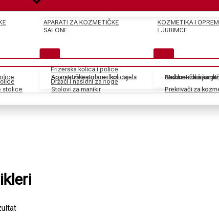
KE
APARATI ZA KOZMETIČKE
KOZMETIKA I OPREM
SALONE
LJUBIMCE
Frizerska kolica i police
tolice
Kozmetičke police i kolica
Aparati za tretmane lica i tijela
Pedikir stolice i dr
Kozmetički aparati
Makaze za šišanje
olice
Držači i nasloni za noge
stolice
Stolovi za manikir
Prekrivači za kozm
ikleri
ultat