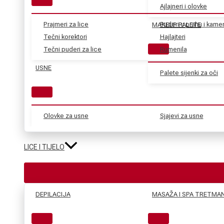
Ajlajneri i olovke
Prajmeri za lice
Puderi u prahu i kame
MAKEUP PALETE
Tečni korektori
Hajlajteri
Tečni puderi za lice
Rumenila
USNE
Palete sijenki za oči
Olovke za usne
Sjajevi za usne
LICE I TIJELO
DEPILACIJA
MASAŽA I SPA TRETMAN