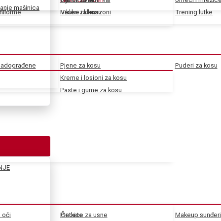
anje mašinica
uniforme
Haube i klimazoni
Vikleri za kosu
Trening lutke
 nadograđene
Pjene za kosu
Puderi za kosu
Kreme i losioni za kosu
Paste i gume za kosu
NJE
a oči
Pincete
Četkice za usne
Makeup sunđeri