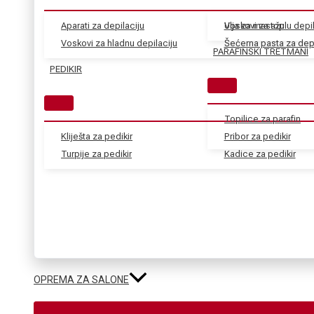
Aparati za depilaciju
Voskovi za toplu depil
Ulja za masažu
Voskovi za hladnu depilaciju
Šećerna pasta za depi
PARAFINSKI TRETMANI
PEDIKIR
Topilice za parafin
Kliješta za pedikir
Pribor za pedikir
Turpije za pedikir
Kadice za pedikir
OPREMA ZA SALONE