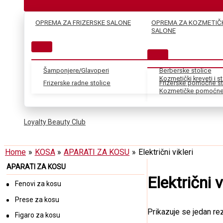
OPREMA ZA FRIZERSKE SALONE
OPREMA ZA KOZMETIČ
SALONE
Šamponjere/Glavoperi
Berberske stolice
Kozmetički kreveti i s
Frizerske radne stolice
Frizerske pomoćne st
Kozmetičke pomoćne 
Loyalty Beauty Club
Home
KOSA
APARATI ZA KOSU
Električni vikleri
APARATI ZA KOSU
Električni v
Fenovi za kosu
Prese za kosu
Prikazuje se jedan rez
Figaro za kosu