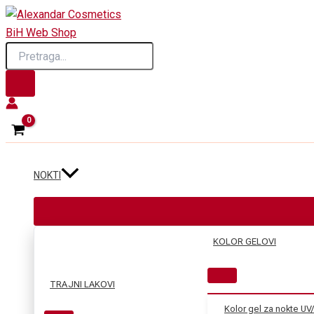
Skip
to
Products
content
search
NOKTI
KOLOR GELOVI
TRAJNI LAKOVI
Kolor gel za nokte UV