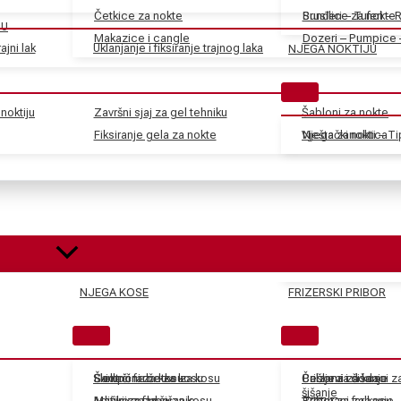
Četkice za nokte
Sunđeri – Tuferi – 
Brusilice za nokte
JU
Makazice i cangle
Dozeri – Pumpice 
ajni lak
Uklanjanje i fiksiranje trajnog laka
NJEGA NOKTIJU
noktiju
Završni sjaj za gel tehniku
Šabloni za nokte
Fiksiranje gela za nokte
Vještački nokti – T
Njega zanoktica
NJEGA KOSE
FRIZERSKI PRIBOR
Skidači farbe za kosu
Električne četke za kosu
Šamponi za kosu
Češljevi i dodaci 
Balzami za kosu
Pribor za šišanje
šišanje
Aditivi za farbe za kosu
Mašinice za šišanje
Maske za kosu
Tretmani za kosu
Pribor za farbanje