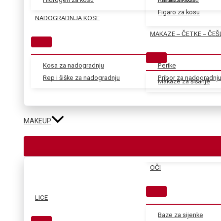
Figaro za kosu
NADOGRADNJA KOSE
MAKAZE – ČETKE – ČEŠ
Kosa za nadogradnju
Perike
Rep i šiške za nadogradnju
Pribor za nadogradnj
Makaze za šišanje
MAKEUP
OČI
LICE
Baze za sijenke