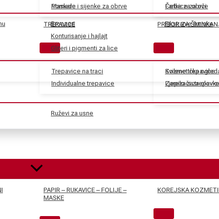
Maskare
Pomade i sijenke za obrve
Farbe za obrve
Četkice za oči
nu
Bronzeri
Fiksiranje šminke
TREPAVICE
PRIBOR ZA ŠMINKAN
Konturisanje i hajlajt
Gliteri i pigmenti za lice
Trepavice na traci
Svilene trepavice
Kozmetička ogled
Individualne trepavice
Ljepilo za trepavic
Zarezači za olovk
Ruževi za usne
I
PAPIR – RUKAVICE – FOLIJE –
KOREJSKA KOZMETI
MASKE