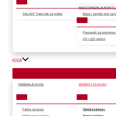
NADOGRADNJA NOKTI
GALAXY Trajni lak za nokte
Baza i završni sjaj za tr
Preparati za pripremu 
UV i LED gelovi
KOSA
FARBANJE KOSE
APARATI ZA KOSU
Farbe za kosu
Blanš za kosu
Fenovi za kosu
Hidrogen za kosu
Kana za kosu
Prese za kosu