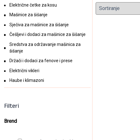
Električne četke za kosu
Mašinice za šišanje
Sječiva za mašinice za šišanje
Češljevi i dodaci za mašinice za šišanje
Sredstva za održavanje mašinica za
šišanje
Držači i dodaci za fenove i prese
Električni vikleri
Torba za e
Haube i klimazoni
23,50
KM
(sa P
Filteri
Brend