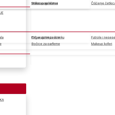
Stilizovanje obrva
Makeup aplikatori
Čišćenje četkic
JE
ala
Pribor za trepavice
Organajzeri za šminku
Futrole i nesese
e
e
Bočice za parfeme
Makeup koferi
KA