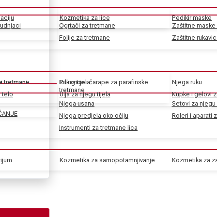
aciju
Kozmetika za lice
Pedikir maske
rudnjaci
Ogrtači za tretmane
Zaštitne maske 
Folije za tretmane
Zaštitne rukavi
ke tretmane
ni tretmani
Rukavice i čarape za parafinske
Piling tijela
Njega ruku
tretmane
 telo
Ulja za njegu tijela
Kupke i gelovi z
Njega usana
Setovi za njegu 
ČANJE
Njega predjela oko očiju
Roleri i aparati 
Instrumenti za tretmane lica
rijum
Kozmetika za samopotamnjivanje
Kozmetika za za