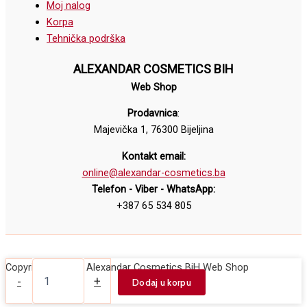
Moj nalog
Korpa
Tehnička podrška
ALEXANDAR COSMETICS BIH
Web Shop
Prodavnica
:
Majevička 1, 76300 Bijeljina
Kontakt email:
online@alexandar-cosmetics.ba
Telefon - Viber - WhatsApp:
+387 65 534 805
Losion
Copyright © 2026 Alexandar Cosmetics BiH Web Shop
za
-
+
Dodaj u korpu
usporavanje
rasta