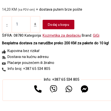
14,20
KM
+ dostava putem brze pošte
(sa PDV-om)
Losion
za
-
+
Dodaj u korpu
usporavanje
rasta
ŠIFRA:
08780
Kategorija:
Kozmetika za depilaciju
Brand:
GiGi
dlačica
Besplatna dostava za narudžbe preko 200 KM za pakete do 10 kg!
GIGI
Slow
Kupovina bez rizika!
Grow
Dostava na kućnu adresu
236ml
Plaćanje pouzećem ili žiralno
količina
Info broj: +387 65 534 805
Info: +387 65 534 805