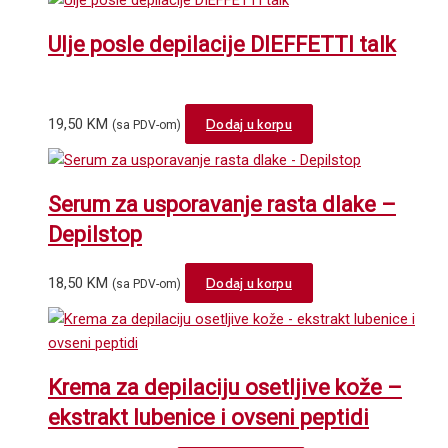
Ulje posle depilacije DIEFFETTI talk
19,50
KM
Dodaj u korpu
(sa PDV-om)
Serum za usporavanje rasta dlake –
Depilstop
18,50
KM
Dodaj u korpu
(sa PDV-om)
Krema za depilaciju osetljive kože –
ekstrakt lubenice i ovseni peptidi