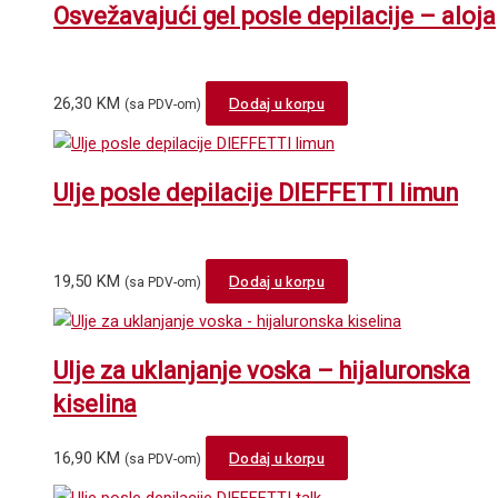
Osvežavajući gel posle depilacije – aloja
26,30
KM
Dodaj u korpu
(sa PDV-om)
Ulje posle depilacije DIEFFETTI limun
19,50
KM
Dodaj u korpu
(sa PDV-om)
Ulje za uklanjanje voska – hijaluronska
kiselina
16,90
KM
Dodaj u korpu
(sa PDV-om)