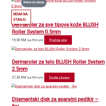
Nema na stanju
Dermaroler za sve tipove kože BLUSH
Roller System 0.5mm
19,50
KM
Pročitaj više
(sa PDV-om)
Dermaroler za telo BLUSH Roller System
2.5mm
27,50
KM
Dodaj u korpu
(sa PDV-om)
Dijamantski disk za aparatni pedikir –