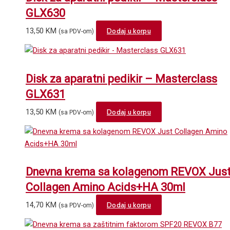
GLX630
13,50
KM
Dodaj u korpu
(sa PDV-om)
Disk za aparatni pedikir – Masterclass
GLX631
13,50
KM
Dodaj u korpu
(sa PDV-om)
Dnevna krema sa kolagenom REVOX Jus
Collagen Amino Acids+HA 30ml
14,70
KM
Dodaj u korpu
(sa PDV-om)