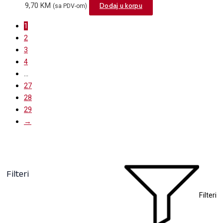
9,70
KM
Dodaj u korpu
(sa PDV-om)
1
2
3
4
…
27
28
29
→
Filteri
Filteri