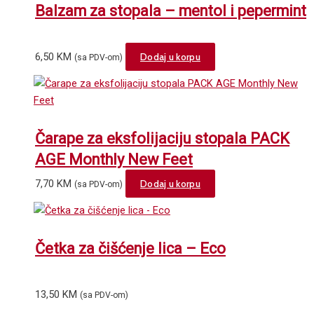
Balzam za stopala – mentol i pepermint
6,50
KM
Dodaj u korpu
(sa PDV-om)
Čarape za eksfolijaciju stopala PACK
AGE Monthly New Feet
7,70
KM
Dodaj u korpu
(sa PDV-om)
Četka za čišćenje lica – Eco
13,50
KM
(sa PDV-om)