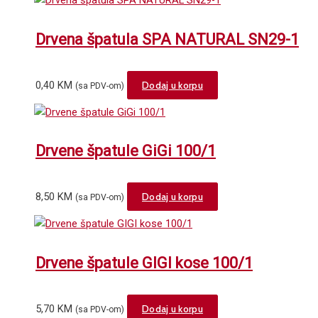
Drvena špatula SPA NATURAL SN29-1
0,40
KM
Dodaj u korpu
(sa PDV-om)
Drvene špatule GiGi 100/1
8,50
KM
Dodaj u korpu
(sa PDV-om)
Drvene špatule GIGI kose 100/1
5,70
KM
Dodaj u korpu
(sa PDV-om)