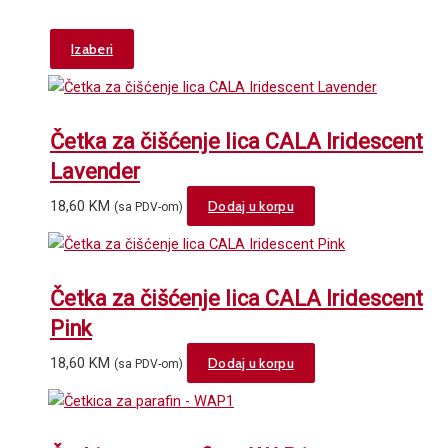
This
Izaberi
product
has
multiple
Četka za čišćenje lica CALA Iridescent
variants.
The
Lavender
options
18,60
KM
Dodaj u korpu
(sa PDV-om)
may
be
chosen
on
Četka za čišćenje lica CALA Iridescent
the
Pink
product
page
18,60
KM
Dodaj u korpu
(sa PDV-om)