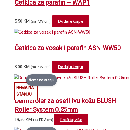
Četkica za parafin – WAP1
5,50
KM
Dodaj u korpu
(sa PDV-om)
Četkica za vosak i parafin ASN-WW50
3,00
KM
Dodaj u korpu
(sa PDV-om)
Nema na stanju
Dermaroler za osetljivu kožu BLUSH
Roller System 0.25mm
19,50
KM
Pročitaj više
(sa PDV-om)