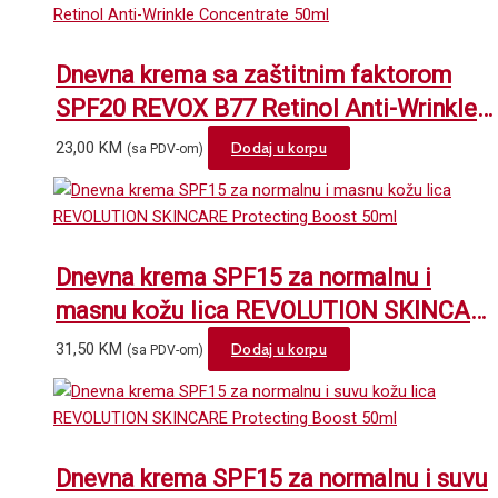
Dnevna krema sa zaštitnim faktorom
SPF20 REVOX B77 Retinol Anti-Wrinkle
Concentrate 50ml
23,00
KM
Dodaj u korpu
(sa PDV-om)
Dnevna krema SPF15 za normalnu i
masnu kožu lica REVOLUTION SKINCAR
Protecting Boost 50ml
31,50
KM
Dodaj u korpu
(sa PDV-om)
Dnevna krema SPF15 za normalnu i suvu