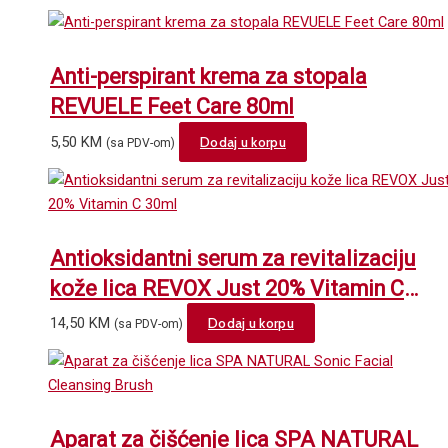
Anti-perspirant krema za stopala
REVUELE Feet Care 80ml
5,50
KM
Dodaj u korpu
(sa PDV-om)
Antioksidantni serum za revitalizaciju
kože lica REVOX Just 20% Vitamin C
30ml
14,50
KM
Dodaj u korpu
(sa PDV-om)
Aparat za čišćenje lica SPA NATURAL