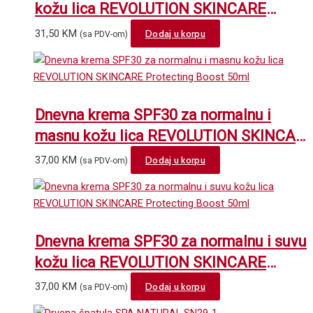
kožu lica REVOLUTION SKINCARE
Protecting Boost 50ml
31,50
KM
Dodaj u korpu
(sa PDV-om)
Dnevna krema SPF30 za normalnu i
masnu kožu lica REVOLUTION SKINCAR
Protecting Boost 50ml
37,00
KM
Dodaj u korpu
(sa PDV-om)
Dnevna krema SPF30 za normalnu i suvu
kožu lica REVOLUTION SKINCARE
Protecting Boost 50ml
37,00
KM
Dodaj u korpu
(sa PDV-om)