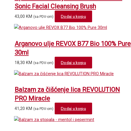
Sonic Facial Cleansing Brush
43,00
KM
Dodaj u korpu
(sa PDV-om)
Arganovo ulje REVOX B77 Bio 100% Pure
30ml
18,30
KM
Dodaj u korpu
(sa PDV-om)
Balzam za čišćenje lica REVOLUTION
PRO Miracle
41,20
KM
Dodaj u korpu
(sa PDV-om)