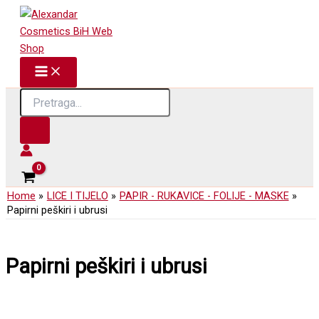
Skip
to
content
Products
search
Home
LICE I TIJELO
PAPIR - RUKAVICE - FOLIJE - MASKE
Papirni peškiri i ubrusi
Papirni peškiri i ubrusi