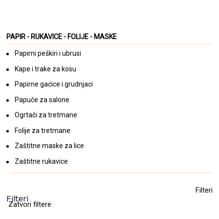
Papirni peškiri za jednokratnu upotrebu
ROIAL 60/1
PAPIR - RUKAVICE - FOLIJE - MASKE
20,60
KM
Papirni peškiri i ubrusi
(sa PDV-om)
Kape i trake za kosu
Papirne gaćice i grudnjaci
Papuče za salone
Ogrtači za tretmane
Folije za tretmane
Zaštitne maske za lice
Zaštitne rukavice
Filteri
Filteri
Zatvori filtere