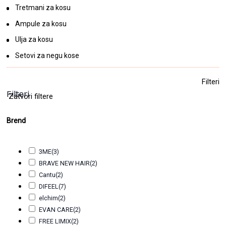
Tretmani za kosu
Ampule za kosu
Ulja za kosu
Setovi za negu kose
Filteri
Filteri
Zatvori filtere
Brend
3ME
(3)
BRAVE NEW HAIR
(2)
Cantu
(2)
DIFEEL
(7)
elchim
(2)
EVAN CARE
(2)
FREE LIMIX
(2)