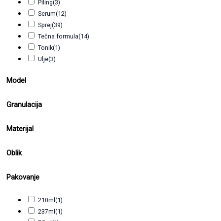
Piling
(3)
Zaštita od toplote
(20)
Serum
(12)
Zaštita od vlage
(6)
Sprej
(39)
Zaštita tokom hemijskih tretmana
(7)
Tečna formula
(14)
Tonik
(1)
Ulje
(3)
Model
Granulacija
Materijal
Oblik
Pakovanje
210ml
(1)
237ml
(1)