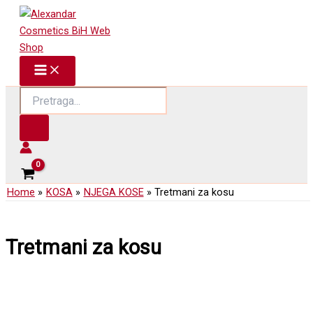
Skip
to
content
Products
search
Home
KOSA
NJEGA KOSE
Tretmani za kosu
Tretmani za kosu