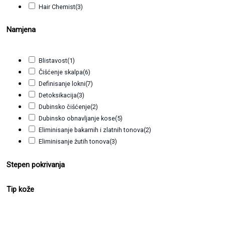
Hair Chemist
(3)
HASK
(9)
Namjena
IKOO
(5)
INFINITY
(1)
Insight
(2)
Blistavost
(1)
JJ
(9)
Čišćenje skalpa
(6)
KYO
(5)
Definisanje lokni
(7)
L'Alga
(10)
Detoksikacija
(3)
MACADAMIA
(2)
Dubinsko čišćenje
(2)
Osmo
(13)
Dubinsko obnavljanje kose
(5)
Revolution
(1)
Eliminisanje bakarnih i zlatnih tonova
(2)
REVOX
(8)
Eliminisanje žutih tonova
(3)
REVUELE
(7)
Hidratacija
(40)
RONNEY
(9)
Stepen pokrivanja
Ispravljanje
(3)
TOTEX
(2)
Jačanje kose
(26)
URBAN CARE
(12)
Kovrdžanje kose
(1)
Tip kože
Njega kose
(29)
Oblikovanje
(3)
Obnavljanje
(12)