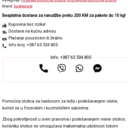
Kategorije:
Frizerske pomoćne stolice
,
Kozmetičke pomoćne stolice
Brand:
SpaNatural
Besplatna dostava za narudžbe preko 200 KM za pakete do 10 kg!
Kupovina bez rizika!
Dostava na kućnu adresu
Plaćanje pouzećem ili žiralno
Info broj: +387 65 534 805
Info: +387 65 534 805
Pomoćna stolica sa naslonom za leđa i podešavanjem visine,
koristi se u frizerskim i kozmetičkim salonima.
Zbog pokretljivosti u svim pravcima i podešavanjem visine stolice,
korisniku stolice se omogućava maksimalna udobnost tokom