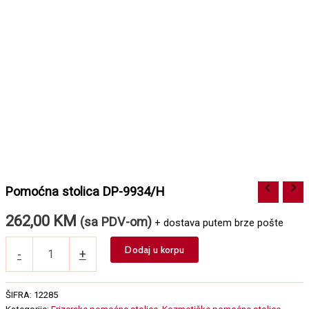
Pomoćna stolica DP-9934/H
262,00
KM
(sa PDV-om)
+ dostava putem brze pošte
Pomoćna
Dodaj u korpu
-
+
stolica
DP-
9934/H
ŠIFRA:
12285
količina