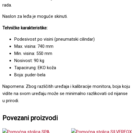
rada.
Naslon za leđa je moguće skinuti.
Tehničke karakteristike:
Podesivost po visini (pneumatski cilindar)
Max. visina: 740 mm
Min. visina: 550 mm
Nosivost: 90 kg
Tapacirung: EKO koža
Boja: puder-bela
Napomena: Zbog različitih uređaja i kalibracije monitora, boja koju
vidite na svom uređaju može se minimalno razlikovati od nijanse
u prirodi.
Povezani proizvodi