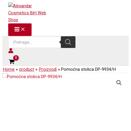
9934/H
Skip
količina
to
content
Products
search
Home
product
Proizvodi
Pomoćna stolica DP-9934/H