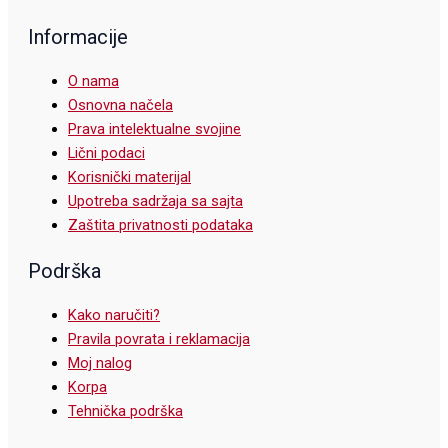
Informacije
O nama
Osnovna načela
Prava intelektualne svojine
Lični podaci
Korisnički materijal
Upotreba sadržaja sa sajta
Zaštita privatnosti podataka
Podrška
Kako naručiti?
Pravila povrata i reklamacija
Moj nalog
Korpa
Tehnička podrška