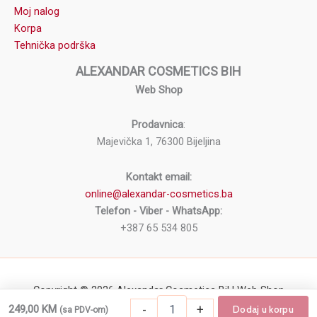
Moj nalog
Korpa
Tehnička podrška
ALEXANDAR COSMETICS BIH
Web Shop
Prodavnica
:
Majevička 1, 76300 Bijeljina
Kontakt email:
online@alexandar-cosmetics.ba
Telefon - Viber - WhatsApp:
+387 65 534 805
Copyright © 2026 Alexandar Cosmetics BiH Web Shop
Pomoćna
-
+
249,00
KM
Dodaj u korpu
(sa PDV-om)
-
+
Dodaj u korpu
Pomoćna stolica Y-882 Bela količina