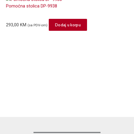
Pomoćna stolica DP-9938
293,00
KM
Dodaj u korpu
(sa PDV-om)