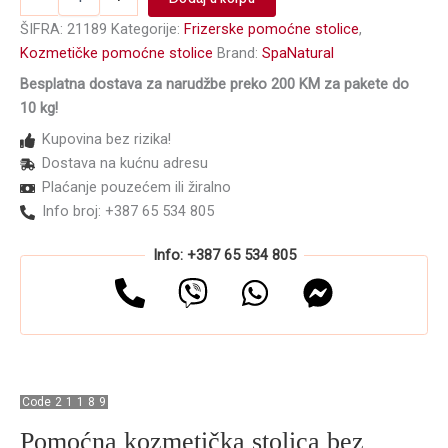
stolica
Y-
ŠIFRA:
21189
Kategorije:
Frizerske pomoćne stolice
,
882
Kozmetičke pomoćne stolice
Brand:
SpaNatural
Bela
Besplatna dostava za narudžbe preko 200 KM za pakete do
količina
10 kg!
Kupovina bez rizika!
Dostava na kućnu adresu
Plaćanje pouzećem ili žiralno
Info broj: +387 65 534 805
Info: +387 65 534 805
Code
2
1
1
8
9
Pomoćna kozmetička stolica bez