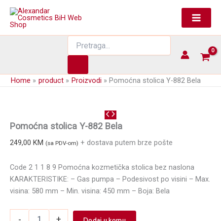
Skip
to
content
Products
search
Home
product
Proizvodi
Pomoćna stolica Y-882 Bela
Pomoćna stolica Y-882 Bela
249,00
KM
+ dostava putem brze pošte
(sa PDV-om)
Code 2 1 1 8 9 Pomoćna kozmetička stolica bez naslona
KARAKTERISTIKE: – Gas pumpa – Podesivost po visini – Max.
visina: 580 mm – Min. visina: 450 mm – Boja: Bela
Pomoćna
-
+
Dodaj u korpu