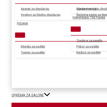
Aparati za depilaciju
Voskovi za toplu depil
Ulja za masažu
Voskovi za hladnu depilaciju
Šećerna pasta za depi
PARAFINSKI TRETMANI
PEDIKIR
Topilice za parafin
Kliješta za pedikir
Pribor za pedikir
Turpije za pedikir
Kadice za pedikir
OPREMA ZA SALONE