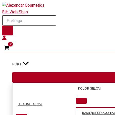
Skip
to
Products
content
search
NOKTI
KOLOR GELOVI
TRAJNI LAKOVI
Kolor gel za nokte UV