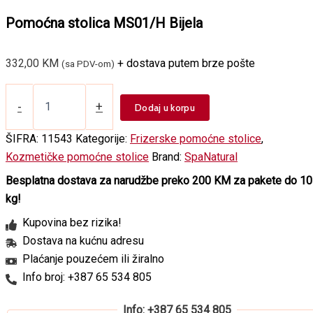
Pomoćna stolica MS01/H Bijela
332,00
KM
+ dostava putem brze pošte
(sa PDV-om)
Pomoćna
stolica
-
+
Dodaj u korpu
MS01/H
Bijela
ŠIFRA:
11543
Kategorije:
Frizerske pomoćne stolice
,
količina
Kozmetičke pomoćne stolice
Brand:
SpaNatural
Besplatna dostava za narudžbe preko 200 KM za pakete do 10
kg!
Kupovina bez rizika!
Dostava na kućnu adresu
Plaćanje pouzećem ili žiralno
Info broj: +387 65 534 805
Info: +387 65 534 805