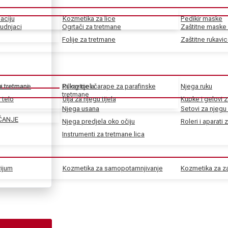
aciju
Kozmetika za lice
Pedikir maske
rudnjaci
Ogrtači za tretmane
Zaštitne maske 
Folije za tretmane
Zaštitne rukavi
ke tretmane
ni tretmani
Rukavice i čarape za parafinske
Piling tijela
Njega ruku
tretmane
 telo
Ulja za njegu tijela
Kupke i gelovi z
Njega usana
Setovi za njegu 
ČANJE
Njega predjela oko očiju
Roleri i aparati 
Instrumenti za tretmane lica
rijum
Kozmetika za samopotamnjivanje
Kozmetika za za