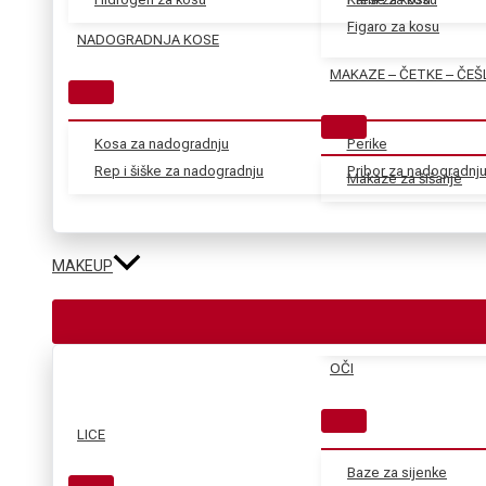
Figaro za kosu
NADOGRADNJA KOSE
MAKAZE – ČETKE – ČEŠ
Kosa za nadogradnju
Perike
Rep i šiške za nadogradnju
Pribor za nadogradnj
Makaze za šišanje
MAKEUP
OČI
LICE
Baze za sijenke