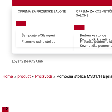
OPREMA ZA FRIZERSKE SALONE
OPREMA ZA KOZMETIČ
SALONE
Šamponjere/Glavoperi
Berberske stolice
Kozmetički kreveti i s
Frizerske radne stolice
Frizerske pomoćne st
Kozmetičke pomoćne 
Loyalty Beauty Club
Home
product
Proizvodi
Pomoćna stolica MS01/H Bijel