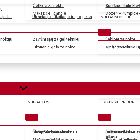
Četkice za nokte
Sunđeri – Tuferi – 
Brusilice za nokte
JU
Makazice i cangle
Dozeri – Pumpice 
ajni lak
Uklanjanje i fiksiranje trajnog laka
NJEGA NOKTIJU
noktiju
Završni sjaj za gel tehniku
Šabloni za nokte
Fiksiranje gela za nokte
Vještački nokti – T
Njega zanoktica
NJEGA KOSE
FRIZERSKI PRIBOR
Skidači farbe za kosu
Električne četke za kosu
Šamponi za kosu
Češljevi i dodaci 
Balzami za kosu
Pribor za šišanje
šišanje
Aditivi za farbe za kosu
Mašinice za šišanje
Maske za kosu
Tretmani za kosu
Pribor za farbanje