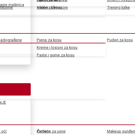
anje mašinica
uniforme
Haube i klimazoni
Vikleri za kosu
Trening lutke
 nadograđene
Pjene za kosu
Puderi za kosu
Kreme i losioni za kosu
Paste i gume za kosu
NJE
a oči
Pincete
Četkice za usne
Makeup sunđeri