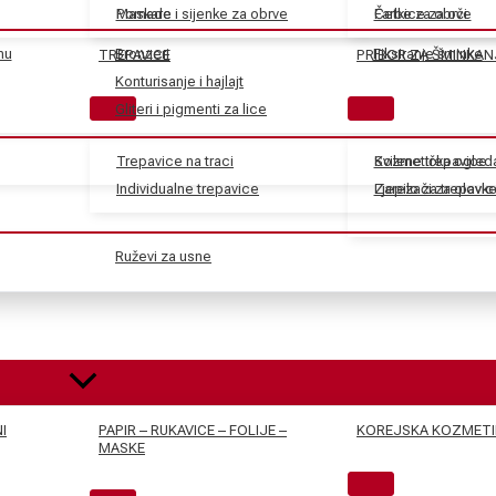
Maskare
Pomade i sijenke za obrve
Farbe za obrve
Četkice za oči
nu
Bronzeri
Fiksiranje šminke
TREPAVICE
PRIBOR ZA ŠMINKAN
Konturisanje i hajlajt
Gliteri i pigmenti za lice
Trepavice na traci
Svilene trepavice
Kozmetička ogled
Individualne trepavice
Ljepilo za trepavic
Zarezači za olovk
Ruževi za usne
I
PAPIR – RUKAVICE – FOLIJE –
KOREJSKA KOZMETI
MASKE