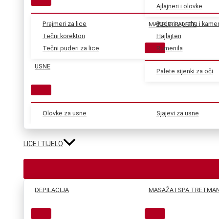
Ajlajneri i olovke
Prajmeri za lice
Puderi u prahu i kame
MAKEUP PALETE
Tečni korektori
Hajlajteri
Tečni puderi za lice
Rumenila
USNE
Palete sijenki za oči
Olovke za usne
Sjajevi za usne
LICE I TIJELO
DEPILACIJA
MASAŽA I SPA TRETMAN