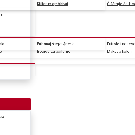
Stilizovanje obrva
Makeup aplikatori
Čišćenje četkic
JE
ala
Pribor za trepavice
Organajzeri za šminku
Futrole i nesese
e
e
Bočice za parfeme
Makeup koferi
KA