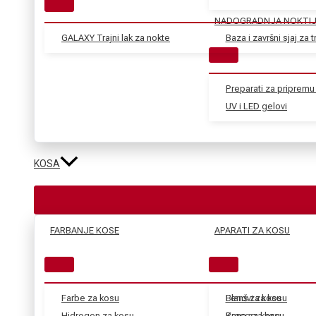
NADOGRADNJA NOKTI
GALAXY Trajni lak za nokte
Baza i završni sjaj za tr
Preparati za pripremu 
UV i LED gelovi
KOSA
FARBANJE KOSE
APARATI ZA KOSU
Farbe za kosu
Blanš za kosu
Fenovi za kosu
Hidrogen za kosu
Kana za kosu
Prese za kosu