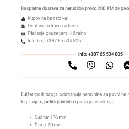
noktiju
Besplatna dostava za narudžbe preko 200 KM za pake
TRENDY
Srca
Kupovina bez rizika!
količina
Dostava na kućnu adresu
Plaćanje pouzećem ili žiralno
Info broj: +387 65 534 805
Info: +387 65 534 805
Buffer/polir turpija, odstranjuje neravnine sa površine
turpijanjem,
polira površinu
i pruža joj visok sjaj.
Dužina: 176 mm
Širina: 20 mm