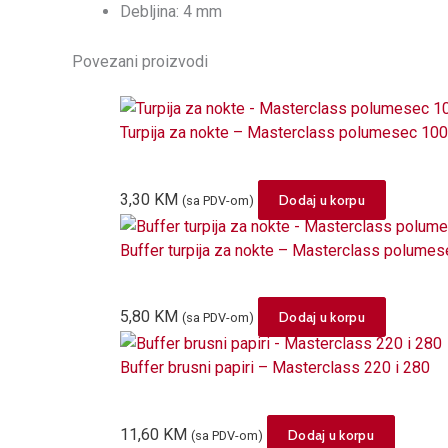
Debljina: 4 mm
Povezani proizvodi
Turpija za nokte – Masterclass polumesec 10
3,30
KM
Dodaj u korpu
(sa PDV-om)
Buffer turpija za nokte – Masterclass polume
5,80
KM
Dodaj u korpu
(sa PDV-om)
Buffer brusni papiri – Masterclass 220 i 280
11,60
KM
Dodaj u korpu
(sa PDV-om)