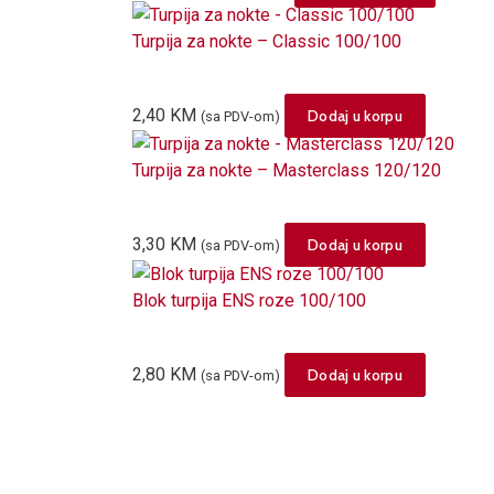
Turpija za nokte – Classic 100/100
2,40
KM
Dodaj u korpu
(sa PDV-om)
Turpija za nokte – Masterclass 120/120
3,30
KM
Dodaj u korpu
(sa PDV-om)
Blok turpija ENS roze 100/100
2,80
KM
Dodaj u korpu
(sa PDV-om)