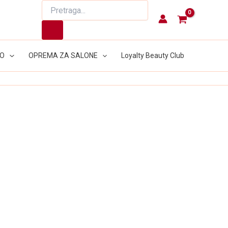
Products
search
LO
OPREMA ZA SALONE
Loyalty Beauty Club