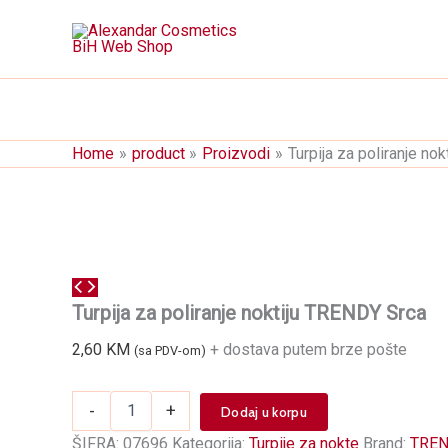
Skip
to
content
Home
product
Proizvodi
Turpija za poliranje no
Turpija za poliranje noktiju TRENDY Srca
2,60
KM
+ dostava putem brze pošte
(sa PDV-om)
Turpija
-
+
Dodaj u korpu
za
poliranje
ŠIFRA:
07696
Kategorija:
Turpije za nokte
Brand:
TRE