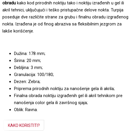
obradu
kako kod prirodnih noktiju tako i noktiju izrađenih u gel ili
akril tehnici, uključujući i teško pristupačne delove nokta. Turpija
poseduje dve različite strane za grubu i finalnu obradu izgrađenog
nokta. Izrađena je od finog abraziva sa fleksibilnim jezgrom za
lakše korišćenje.
Dužina: 178 mm;
Širina: 20 mm;
Debljina: 3 mm;
Granulacija: 100/180;
Dezen: Zebra;
Priprema prirodnih noktiju za nanošenje gela ili akrila;
Finalna obrada noktiju izgrađenih gel ili akril tehnikom pre
nanošenja color gela ili završnog sjaja;
Oblik: Ravna.
KAKO KORISTITI?