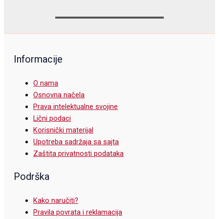
Informacije
O nama
Osnovna načela
Prava intelektualne svojine
Lični podaci
Korisnički materijal
Upotreba sadržaja sa sajta
Zaštita privatnosti podataka
Podrška
Kako naručiti?
Pravila povrata i reklamacija