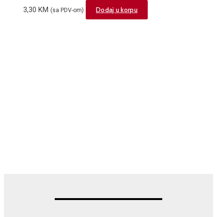
3,30
KM
Dodaj u korpu
(sa PDV-om)