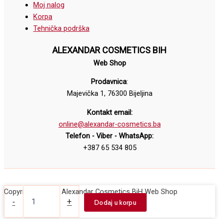
Moj nalog
Korpa
Tehnička podrška
ALEXANDAR COSMETICS BIH
Web Shop
Prodavnica
:
Majevička 1, 76300 Bijeljina
Kontakt email:
online@alexandar-cosmetics.ba
Telefon - Viber - WhatsApp:
+387 65 534 805
Turpija
Copyright © 2026 Alexandar Cosmetics BiH Web Shop
za
-
+
Dodaj u korpu
nokte