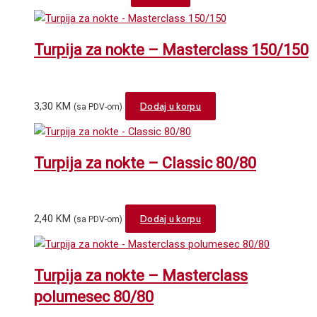
product
has
multiple
Turpija za nokte – Masterclass 150/150
variants.
The
options
3,30
KM
Dodaj u korpu
(sa PDV-om)
may
be
chosen
Turpija za nokte – Classic 80/80
on
the
product
page
2,40
KM
Dodaj u korpu
(sa PDV-om)
Turpija za nokte – Masterclass
polumesec 80/80