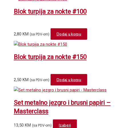
Blok turpija za nokte #100
2,80
KM
Dodaj u korpu
(sa PDV-om)
Blok turpija za nokte #150
2,50
KM
Dodaj u korpu
(sa PDV-om)
Set metalno jezgro i brusni papiri –
Masterclass
This
13,50
KM
Izaberi
(sa PDV-om)