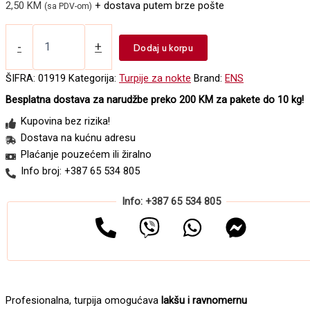
2,50
KM
+ dostava putem brze pošte
(sa PDV-om)
Turpija
za
-
+
Dodaj u korpu
nokte
TURB3
ŠIFRA:
01919
Kategorija:
Turpije za nokte
Brand:
ENS
tanka
Besplatna dostava za narudžbe preko 200 KM za pakete do 10 kg!
100/180
količina
Kupovina bez rizika!
Dostava na kućnu adresu
Plaćanje pouzećem ili žiralno
Info broj: +387 65 534 805
Info: +387 65 534 805
Profesionalna, turpija omogućava
lakšu i ravnomernu