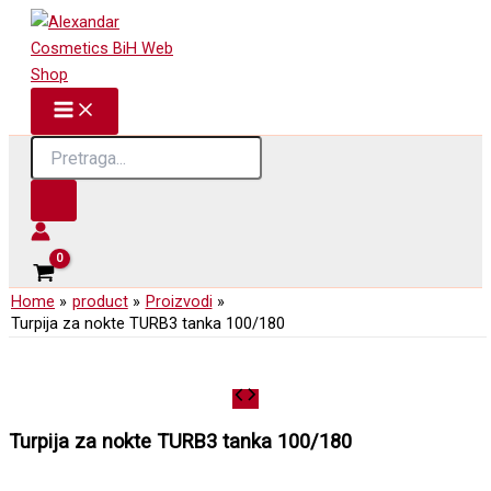
Skip
to
content
Products
search
Home
product
Proizvodi
Turpija za nokte TURB3 tanka 100/180
Turpija za nokte TURB3 tanka 100/180