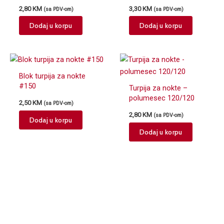
Narandžasto/Crna
polumesec 100/100
2,80
KM
3,30
KM
(sa PDV-om)
(sa PDV-om)
100/180
Dodaj u korpu
Dodaj u korpu
Blok turpija za nokte
#150
Turpija za nokte –
polumesec 120/120
2,50
KM
(sa PDV-om)
2,80
KM
(sa PDV-om)
Dodaj u korpu
Dodaj u korpu