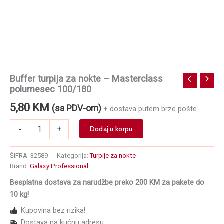
Buffer turpija za nokte – Masterclass
polumesec 100/180
5,80
KM
(sa PDV-om)
+ dostava putem brze pošte
Buffer
-
+
Dodaj u korpu
turpija
za
nokte
ŠIFRA:
32589
Kategorija:
Turpije za nokte
-
Brand:
Galaxy Professional
Masterclass
Besplatna dostava za narudžbe preko 200 KM za pakete do
polumesec
100/180
10 kg!
količina
Kupovina bez rizika!
Dostava na kućnu adresu