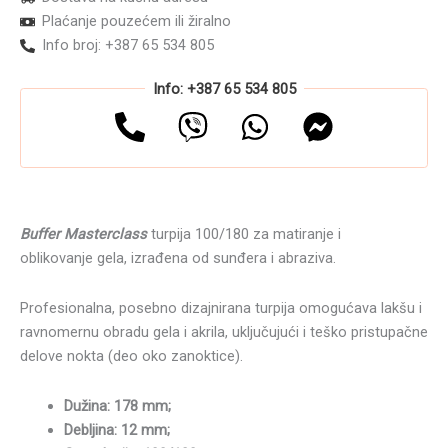
Plaćanje pouzećem ili žiralno
Info broj: +387 65 534 805
Info: +387 65 534 805
Buffer Masterclass
turpija 100/180 za matiranje i
oblikovanje gela, izrađena od sunđera i abraziva.
Profesionalna, posebno dizajnirana turpija omogućava lakšu i
ravnomernu obradu gela i akrila, uključujući i teško pristupačne
delove nokta (deo oko zanoktice).
Dužina: 178 mm;
Debljina: 12 mm;