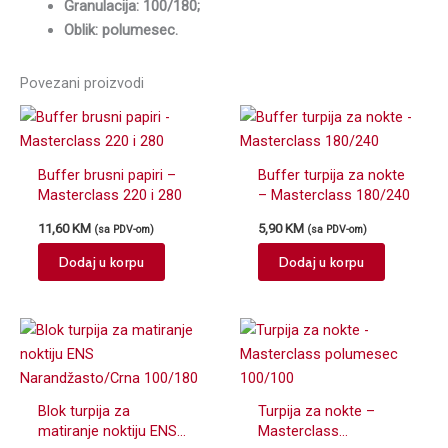
Granulacija: 100/180;
Oblik: polumesec.
Povezani proizvodi
Buffer brusni papiri –
Buffer turpija za nokte
Masterclass 220 i 280
– Masterclass 180/240
11,60
KM
5,90
KM
(sa PDV-om)
(sa PDV-om)
Dodaj u korpu
Dodaj u korpu
Blok turpija za
Turpija za nokte –
matiranje noktiju ENS
Masterclass