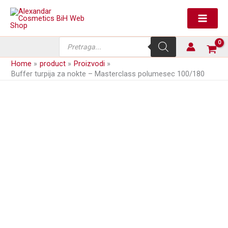
Skip
to
content
Products
search
Home
product
Proizvodi
Buffer turpija za nokte – Masterclass polumesec 100/180
next