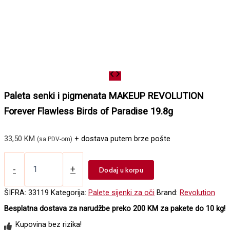
Paleta senki i pigmenata MAKEUP REVOLUTION
Forever Flawless Birds of Paradise 19.8g
33,50
KM
+ dostava putem brze pošte
(sa PDV-om)
Paleta
senki
-
+
Dodaj u korpu
i
pigmenata
ŠIFRA:
33119
Kategorija:
Palete sijenki za oči
Brand:
Revolution
MAKEUP
Besplatna dostava za narudžbe preko 200 KM za pakete do 10 kg!
REVOLUTION
Forever
Kupovina bez rizika!
Flawless