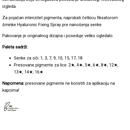
izgleda.
Za pojačan intenzitet pigmenta, naprskati četkicu fiksatorom
šminke Hyaluronic Fixing Spray pre nanošenja senke.
Pakovanje je originalnog dizajna i poseduje veliko ogledalo.
Paleta sadrži:
Senke za oči: 1, 3, 7, 9, 10, 15, 17, 18
Presovane pigmente za lice: 2★, 4★, 5★, 6★, 8★, 12★,
13★, 14★, 16★
Napomena:
presovane pigmente ne koristiti za aplikaciju na
kapcima!