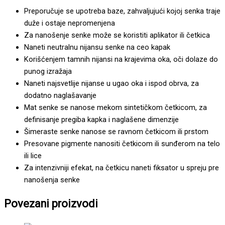
Preporučuje se upotreba baze, zahvaljujući kojoj senka traje
duže i ostaje nepromenjena
Za nanošenje senke može se koristiti aplikator ili četkica
Naneti neutralnu nijansu senke na ceo kapak
Korišćenjem tamnih nijansi na krajevima oka, oči dolaze do
punog izražaja
Naneti najsvetlije nijanse u ugao oka i ispod obrva, za
dodatno naglašavanje
Mat senke se nanose mekom sintetičkom četkicom, za
definisanje pregiba kapka i naglašene dimenzije
Šimeraste senke nanose se ravnom četkicom ili prstom
Presovane pigmente nanositi četkicom ili sunđerom na telo
ili lice
Za intenzivniji efekat, na četkicu naneti fiksator u spreju pre
nanošenja senke
Povezani proizvodi