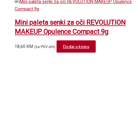
Mini paleta senki za oči REVOLUTION
MAKEUP Opulence Compact 9g
18,60
KM
Dodaj u korpu
(sa PDV-om)