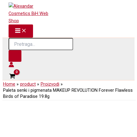
Skip
to
content
Products
search
Home
product
Proizvodi
Paleta senki i pigmenata MAKEUP REVOLUTION Forever Flawless
Birds of Paradise 19.8g