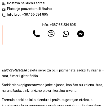
Dostava na kućnu adresu
Birds
Plaćanje pouzećem ili žiralno
of
Paradise
Info broj: +387 65 534 805
19.8g
količina
Info: +387 65 534 805
Bird of Paradise
paleta senki za oči i pigmenata sadrži 18 nijansi –
mat, šimer i gliter finiša.
Sadrži visokopigmentovane jarke nijanse, kao što su zelena, žuta,
narandžasta, pink, tirkizno plava i koralno crvena.
Formula senki se lako blenduje i pruža dugotrajan efekat, a
kombinacija boja omogućava postizanje unikatnog, festivalskog