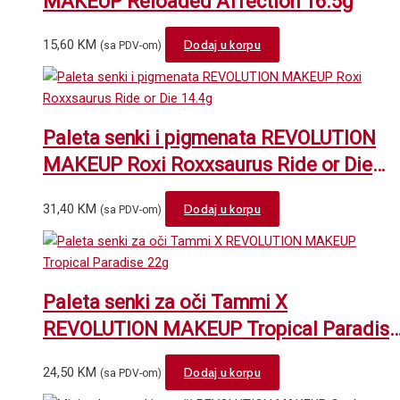
MAKEUP Reloaded Affection 16.5g
15,60
KM
Dodaj u korpu
(sa PDV-om)
Paleta senki i pigmenata REVOLUTION
MAKEUP Roxi Roxxsaurus Ride or Die
14.4g
31,40
KM
Dodaj u korpu
(sa PDV-om)
Paleta senki za oči Tammi X
REVOLUTION MAKEUP Tropical Paradise
22g
24,50
KM
Dodaj u korpu
(sa PDV-om)