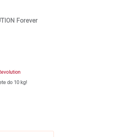
UTION Forever
Revolution
te do 10 kg!