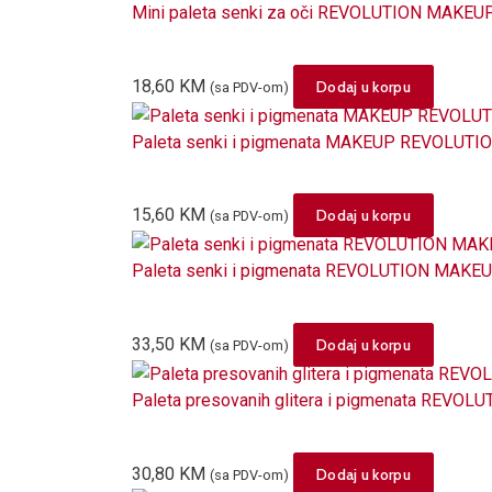
Mini paleta senki za oči REVOLUTION MAKEU
18,60
KM
Dodaj u korpu
(sa PDV-om)
Paleta senki i pigmenata MAKEUP REVOLUTION
15,60
KM
Dodaj u korpu
(sa PDV-om)
Paleta senki i pigmenata REVOLUTION MAKEUP
33,50
KM
Dodaj u korpu
(sa PDV-om)
Paleta presovanih glitera i pigmenata REVOL
30,80
KM
Dodaj u korpu
(sa PDV-om)