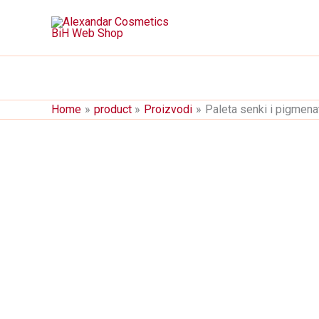
Skip
Nema na stanju
to
content
Home
product
Proizvodi
Paleta senki i pigme