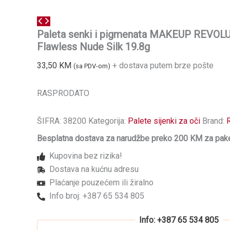
Paleta senki i pigmenata MAKEUP REVOL
Flawless Nude Silk 19.8g
33,50
KM
+ dostava putem brze pošte
(sa PDV-om)
RASPRODATO
ŠIFRA:
38200
Kategorija:
Palete sijenki za oči
Brand:
Besplatna dostava za narudžbe preko 200 KM za pake
Kupovina bez rizika!
Dostava na kućnu adresu
Plaćanje pouzećem ili žiralno
Info broj: +387 65 534 805
Info: +387 65 534 805