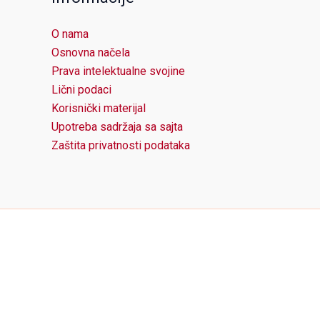
O nama
Osnovna načela
Prava intelektualne svojine
Lični podaci
Korisnički materijal
Upotreba sadržaja sa sajta
Zaštita privatnosti podataka