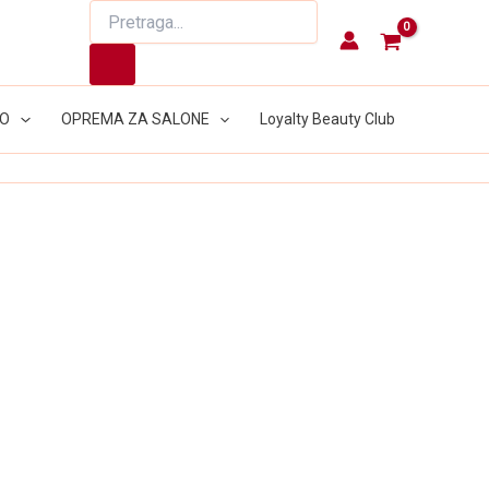
Products
search
LO
OPREMA ZA SALONE
Loyalty Beauty Club