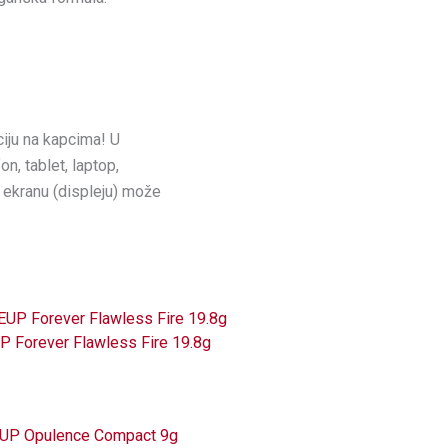
iju na kapcima! U
on, tablet, laptop,
m ekranu (displeju) može
 Forever Flawless Fire 19.8g