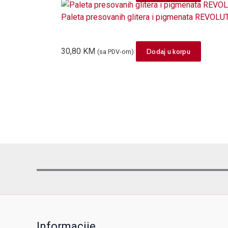
Paleta presovanih glitera i pigmenata REVO
30,80
KM
Dodaj u korpu
(sa PDV-om)
Informacije