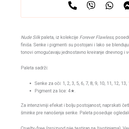
Nude Silk
paleta, iz kolekcije
Forever Flawless
, posed
finiša. Senke i pigmenti su postojani i lako se blenduju.
tonovi omogućavaju jednostavno kreiranje dnevnog i v
Paleta sadrži:
Senke za oči: 1, 2, 3, 5, 6, 7, 8, 9, 10, 11, 12, 13,
Pigment za lice: 4★.
Za intenzivniji efekat i bolju postojanost, naprskati če
šminke pre nanošenja senke. Paleta poseduje ogledal
Cruelty-free (proizvod nije testiran na životinjama). V