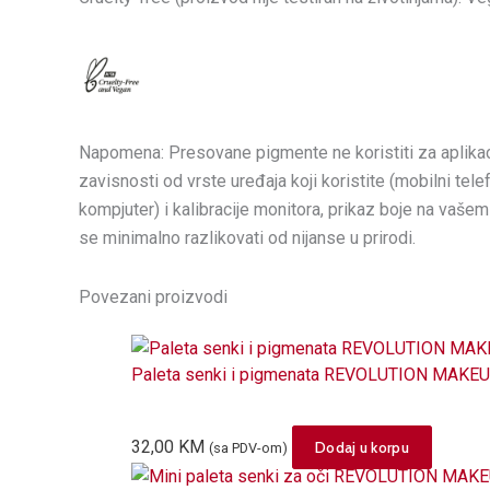
Napomena: Presovane pigmente ne koristiti za aplikac
zavisnosti od vrste uređaja koji koristite (mobilni telef
kompjuter) i kalibracije monitora, prikaz boje na vaše
se minimalno razlikovati od nijanse u prirodi.
Povezani proizvodi
Paleta senki i pigmenata REVOLUTION MAKEUP
32,00
KM
Dodaj u korpu
(sa PDV-om)