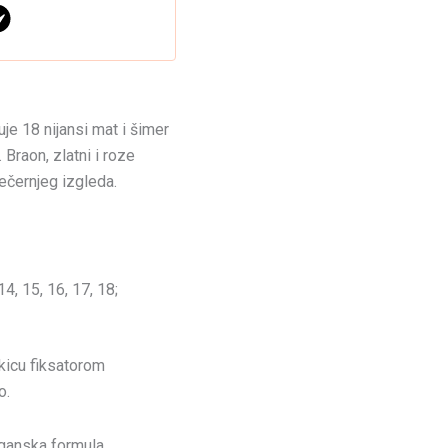
uje 18 nijansi mat i šimer
 Braon, zlatni i roze
ečernjeg izgleda.
 14, 15, 16, 17, 18;
tkicu fiksatorom
o.
eganska formula.