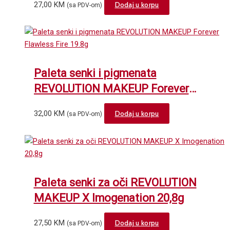
27,00
KM
Dodaj u korpu
(sa PDV-om)
Paleta senki i pigmenata
REVOLUTION MAKEUP Forever
Flawless Fire 19.8g
32,00
KM
Dodaj u korpu
(sa PDV-om)
Paleta senki za oči REVOLUTION
MAKEUP X Imogenation 20,8g
27,50
KM
Dodaj u korpu
(sa PDV-om)