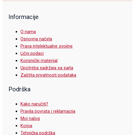
Informacije
O nama
Osnovna načela
Prava intelektualne svojine
Lični podaci
Korisnički materijal
Upotreba sadržaja sa sajta
Zaštita privatnosti podataka
Podrška
Kako naručiti?
Pravila povrata i reklamacija
Moj nalog
Korpa
Tehnička podrška