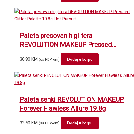
Paleta presovanih glitera
REVOLUTION MAKEUP Pressed
Glitter Palette 10.8g Hot Pursuit
30,80
KM
Dodaj u korpu
(sa PDV-om)
Paleta senki REVOLUTION MAKEUP
Forever Flawless Allure 19.8g
33,50
KM
Dodaj u korpu
(sa PDV-om)