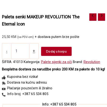
Paleta senki MAKEUP REVOLUTION The
Eternal Icon
25,50
KM
+ dostava putem brze pošte
(sa PDV-om)
Paleta
senki
-
+
Dodaj u korpu
MAKEUP
REVOLUTION
ŠIFRA:
41013
Kategorija:
Palete sijenki za oči
Brand:
Revolution
The
Besplatna dostava za narudžbe preko 200 KM za pakete do 10 kg!
Eternal
Icon
Kupovina bez rizika!
količina
Dostava na kućnu adresu
Plaćanje pouzećem ili žiralno
Info broj: +387 65 534 805
Info: +387 65 534 805