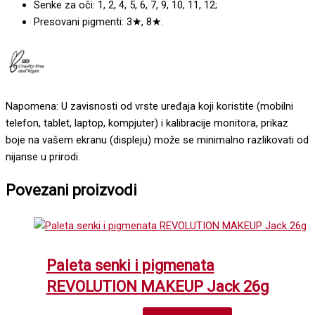
Senke za oči: 1, 2, 4, 5, 6, 7, 9, 10, 11, 12;
Presovani pigmenti: 3★, 8★.
Napomena: U zavisnosti od vrste uređaja koji koristite (mobilni
telefon, tablet, laptop, kompjuter) i kalibracije monitora, prikaz
boje na vašem ekranu (displeju) može se minimalno razlikovati od
nijanse u prirodi.
Povezani proizvodi
Paleta senki i pigmenata
REVOLUTION MAKEUP Jack 26g