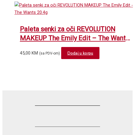
Paleta senki za oči REVOLUTION
MAKEUP The Emily Edit – The Wants
20.4g
45,00
KM
Dodaj u korpu
(sa PDV-om)