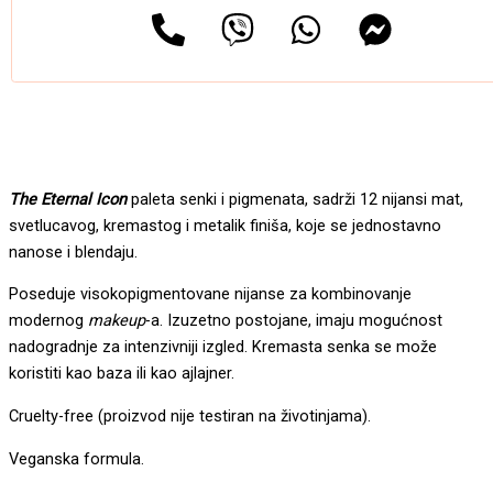
The Eternal Icon
paleta senki i pigmenata, sadrži 12 nijansi mat,
svetlucavog, kremastog i metalik finiša, koje se jednostavno
nanose i blendaju.
Poseduje visokopigmentovane nijanse za kombinovanje
modernog
makeup
-a. Izuzetno postojane, imaju mogućnost
nadogradnje za intenzivniji izgled. Kremasta senka se može
koristiti kao baza ili kao ajlajner.
Cruelty-free (proizvod nije testiran na životinjama).
Veganska formula.