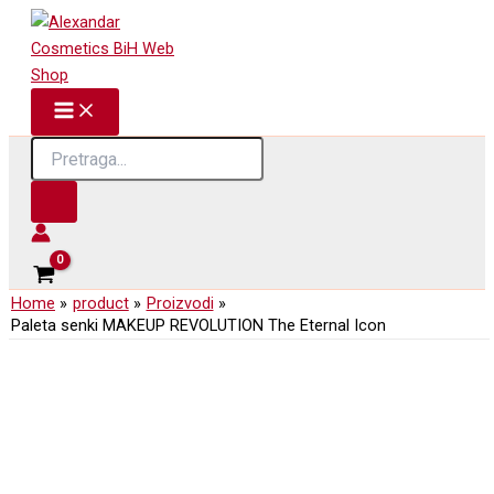
The
Skip
Eternal
to
Icon
content
količina
Products
search
Home
product
Proizvodi
Paleta senki MAKEUP REVOLUTION The Eternal Icon