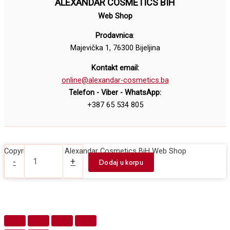
ALEXANDAR COSMETICS BIH
Web Shop
Prodavnica
:
Majevička 1, 76300 Bijeljina
Kontakt email:
online@alexandar-cosmetics.ba
Telefon - Viber - WhatsApp:
+387 65 534 805
Maskara
Copyright © 2026 Alexandar Cosmetics BiH Web Shop
za
-
+
Dodaj u korpu
volumen
trepavica
RELOVE
Power
Lash
Volume