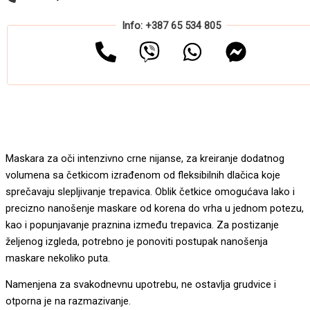
Info: +387 65 534 805
Maskara za oči intenzivno crne nijanse, za kreiranje dodatnog
volumena sa četkicom izrađenom od fleksibilnih dlačica koje
sprečavaju slepljivanje trepavica. Oblik četkice omogućava lako i
precizno nanošenje maskare od korena do vrha u jednom potezu,
kao i popunjavanje praznina između trepavica. Za postizanje
željenog izgleda, potrebno je ponoviti postupak nanošenja
maskare nekoliko puta.
Namenjena za svakodnevnu upotrebu, ne ostavlja grudvice i
otporna je na razmazivanje.