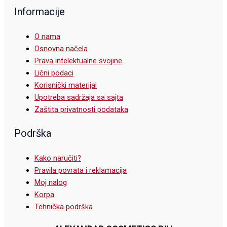
Informacije
O nama
Osnovna načela
Prava intelektualne svojine
Lični podaci
Korisnički materijal
Upotreba sadržaja sa sajta
Zaštita privatnosti podataka
Podrška
Kako naručiti?
Pravila povrata i reklamacija
Moj nalog
Korpa
Tehnička podrška