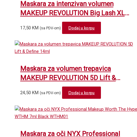
Maskara za intenzivan volumen
MAKEUP REVOLUTION Big Lash XL
8g
17,50
KM
Dodaj u korpu
(sa PDV-om)
Maskara za volumen trepavica
MAKEUP REVOLUTION 5D Lift &
Define 14ml
24,50
KM
Dodaj u korpu
(sa PDV-om)
Maskara za oči NYX Professional