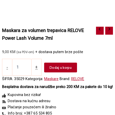
Maskara za volumen trepavica RELOVE
Power Lash Volume 7ml
9,00
KM
+ dostava putem brze pošte
(sa PDV-om)
Maskara
za
-
+
Dodaj u korpu
volumen
trepavica
ŠIFRA:
35029
Kategorija:
Maskare
Brand:
RELOVE
RELOVE
Besplatna dostava za narudžbe preko 200 KM za pakete do 10 kg!
Power
Lash
Kupovina bez rizika!
Volume
Dostava na kućnu adresu
7ml
Plaćanje pouzećem ili žiralno
količina
Info broj: +387 65 534 805