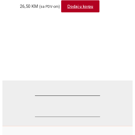
12.2ml
26,50
KM
Dodaj u korpu
(sa PDV-om)