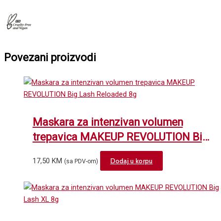
Povezani proizvodi
Maskara za intenzivan volumen
trepavica MAKEUP REVOLUTION Big
Lash Reloaded 8g
17,50
KM
Dodaj u korpu
(sa PDV-om)