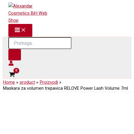
Skip
to
content
Products
search
Home
product
Proizvodi
Maskara za volumen trepavica RELOVE Power Lash Volume 7ml