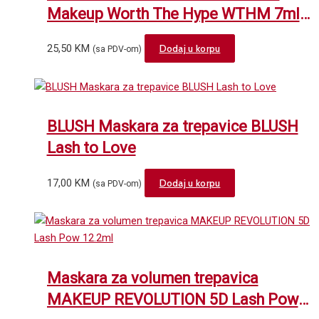
Makeup Worth The Hype WTHM 7ml
Black WTHM01
25,50
KM
Dodaj u korpu
(sa PDV-om)
BLUSH Maskara za trepavice BLUSH
Lash to Love
17,00
KM
Dodaj u korpu
(sa PDV-om)
Maskara za volumen trepavica
MAKEUP REVOLUTION 5D Lash Pow