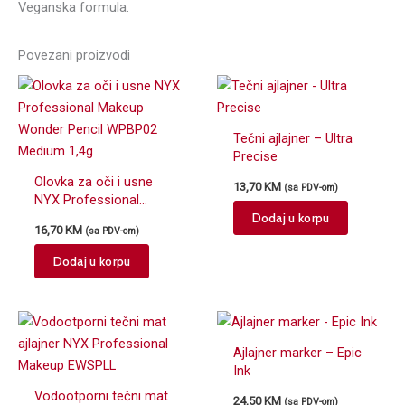
Veganska formula.
Povezani proizvodi
Tečni ajlajner – Ultra
Precise
Olovka za oči i usne
13,70
KM
(sa PDV-om)
NYX Professional
Dodaj u korpu
Makeup Wonder Pencil
16,70
KM
(sa PDV-om)
WPBP02 Medium 1,4g
Dodaj u korpu
Ajlajner marker – Epic
Ink
Vodootporni tečni mat
24,50
KM
(sa PDV-om)