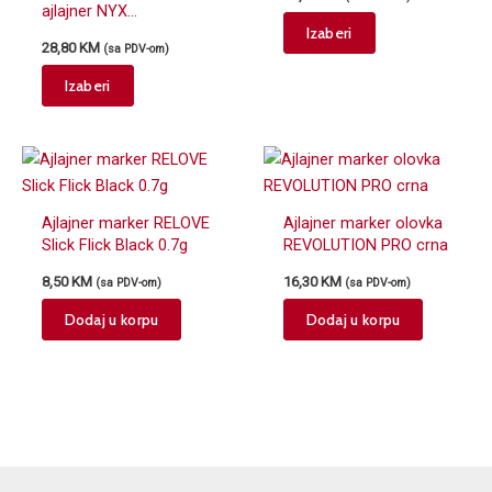
ajlajner NYX
This
Izaberi
Professional Makeup
28,80
KM
product
(sa PDV-om)
EWSPLL
This
has
Izaberi
product
multiple
has
variants.
multiple
The
variants.
options
The
may
Ajlajner marker RELOVE
Ajlajner marker olovka
options
be
Slick Flick Black 0.7g
REVOLUTION PRO crna
may
chosen
8,50
KM
16,30
KM
(sa PDV-om)
(sa PDV-om)
be
on
chosen
the
Dodaj u korpu
Dodaj u korpu
on
product
the
page
product
page