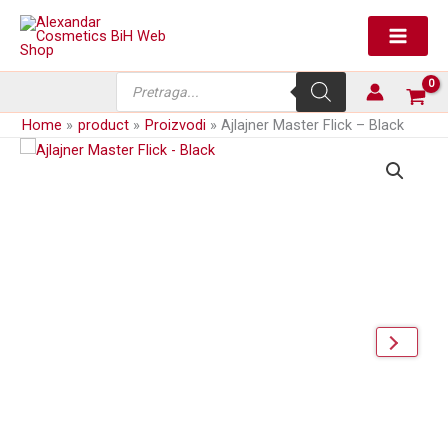
Skip
-
to
Black
content
količina
Products
search
Home
product
Proizvodi
Ajlajner Master Flick – Black
next