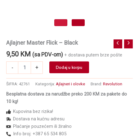
Ajlajner Master Flick – Black
9,50
KM
(sa PDV-om)
+ dostava putem brze pošte
Ajlajner
-
+
Dodaj u korpu
Master
Flick
-
ŠIFRA:
42761
Kategorija:
Ajlajneri i olovke
Brand:
Revolution
Black
Besplatna dostava za narudžbe preko 200 KM za pakete do
količina
10 kg!
Kupovina bez rizika!
Dostava na kućnu adresu
Plaćanje pouzećem ili žiralno
Info broj: +387 65 534 805