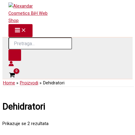
Skip
to
content
Products
search
Home
Proizvodi
Dehidratori
Dehidratori
Prikazuje se 2 rezultata