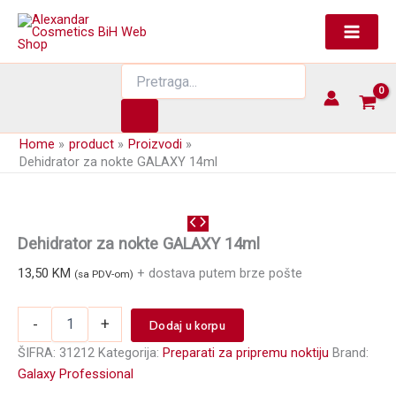
Skip
to
content
Products
search
Home
product
Proizvodi
Dehidrator za nokte GALAXY 14ml
Dehidrator za nokte GALAXY 14ml
13,50
KM
+ dostava putem brze pošte
(sa PDV-om)
Dehidrator
-
+
Dodaj u korpu
za
nokte
ŠIFRA:
31212
Kategorija:
Preparati za pripremu noktiju
Brand:
GALAXY
Galaxy Professional
14ml