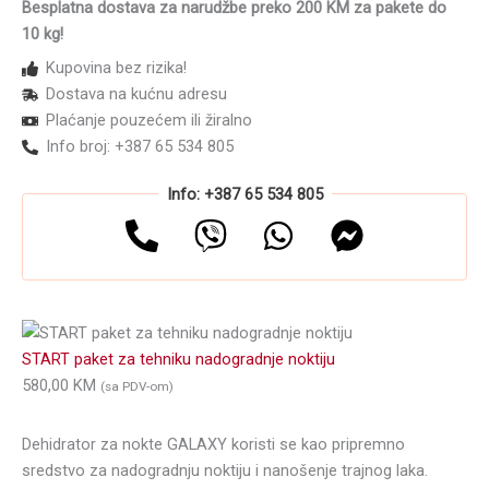
Besplatna dostava za narudžbe preko 200 KM za pakete do
količina
10 kg!
Kupovina bez rizika!
Dostava na kućnu adresu
Plaćanje pouzećem ili žiralno
Info broj: +387 65 534 805
Info: +387 65 534 805
START paket za tehniku nadogradnje noktiju
580,00
KM
(sa PDV-om)
Dehidrator za nokte GALAXY koristi se kao pripremno
sredstvo za nadogradnju noktiju i nanošenje trajnog laka.