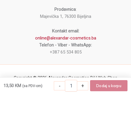
Prodavnica
:
Majevička 1, 76300 Bijeljina
Kontakt email:
online@alexandar-cosmetics.ba
Telefon - Viber - WhatsApp:
+387 65 534 805
Copyright © 2026 Alexandar Cosmetics BiH Web Shop
Dehidrator
-
+
13,50
KM
Dodaj u korpu
(sa PDV-om)
-
+
Dodaj u korpu
Dehidrator za nokte GALAXY 14ml količin
za
nokte
GALAXY
14ml
količina