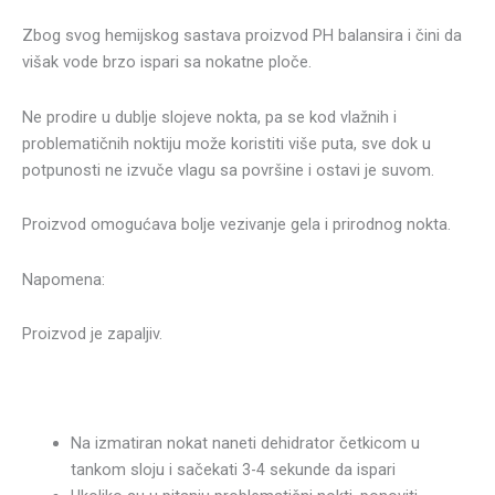
Zbog svog hemijskog sastava proizvod PH balansira i čini da
višak vode brzo ispari sa nokatne ploče.
Ne prodire u dublje slojeve nokta, pa se kod vlažnih i
problematičnih noktiju može koristiti više puta, sve dok u
potpunosti ne izvuče vlagu sa površine i ostavi je suvom.
Proizvod omogućava bolje vezivanje gela i prirodnog nokta.
Napomena:
Proizvod je zapaljiv.
Na izmatiran nokat naneti dehidrator četkicom u
tankom sloju i sačekati 3-4 sekunde da ispari