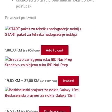
Ukoliko su u pitanju problematični nokti, ponoviti
postupak
Povezani proizvodi
START paket za tehniku nadogradnje noktiju
580,00
KM
Add to cart
(sa PDV-om)
Sredstvo za higijenu ruku IBD Nail Prep
Price
This
19,50
KM
–
37,00
KM
Izaberi
(sa PDV-om)
range:
product
19,50 KM
has
Beskiselinski prajmer za nokte Galaxy 12ml
through
multiple
37,00 KM
variants.
The
16,50
KM
Dodaj u korpu
(sa PDV-om)