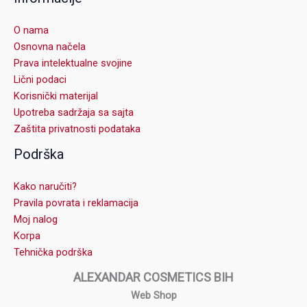
O nama
Osnovna načela
Prava intelektualne svojine
Lični podaci
Korisnički materijal
Upotreba sadržaja sa sajta
Zaštita privatnosti podataka
Podrška
Kako naručiti?
Pravila povrata i reklamacija
Moj nalog
Korpa
Tehnička podrška
ALEXANDAR COSMETICS BIH
Web Shop