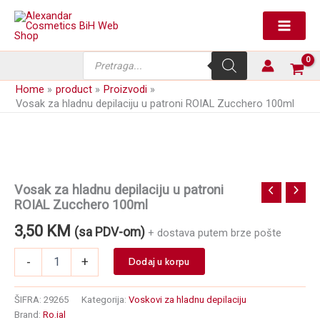
Skip
depilaciju
to
u
content
patroni
ROIAL
Products
Zucchero
search
100ml
Home
product
Proizvodi
količina
Vosak za hladnu depilaciju u patroni ROIAL Zucchero 100ml
Vosak za hladnu depilaciju u patroni
ROIAL Zucchero 100ml
3,50
KM
(sa PDV-om)
+ dostava putem brze pošte
Vosak
-
+
Dodaj u korpu
za
hladnu
depilaciju
ŠIFRA:
29265
Kategorija:
Voskovi za hladnu depilaciju
u
Brand:
Ro.ial