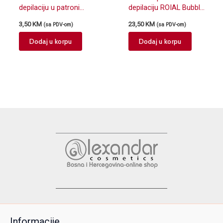
depilaciju u patroni
depilaciju ROIAL Bubble
EMMECI argan 100ml
šea puter 150ml
3,50
KM
23,50
KM
(sa PDV-om)
(sa PDV-om)
Dodaj u korpu
Dodaj u korpu
Informacije