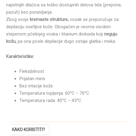
najsitnijih dlačica sa teško dostupnih delova tela (prepone,
pazuh) bez ponavljanja.
Zbog svoje
kremaste strukture,
vosak se preporučuje za
depilaciju osetljive kože. Obogaćen je veoma visokim
stepenom pčelinjeg voska i titanium dioksida koji
neguju
kožu,
pa ona posle depilacije dugo ostaje glatka i meka.
Karakteristike:
Fleksibilnost
Prijatan miris
Bez iritacije kože
Temperatura topljenja: 60°C – 70°C
Temperatura rada: 40°C – 45°C
KAKO KORISTITI?