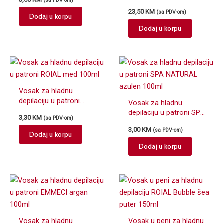
(sa PDV-om)
Honey
23,50
KM
(sa PDV-om)
Dodaj u korpu
Dodaj u korpu
Vosak za hladnu
depilaciju u patroni
Vosak za hladnu
ROIAL med 100ml
depilaciju u patroni SPA
3,30
KM
(sa PDV-om)
NATURAL azulen
3,00
KM
(sa PDV-om)
100ml
Dodaj u korpu
Dodaj u korpu
Vosak za hladnu
Vosak u peni za hladnu