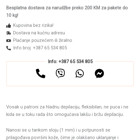
patroni
Besplatna dostava za narudžbe preko 200 KM za pakete do
ROIAL
Zucchero
10 kg!
100ml
Kupovina bez rizika!
količina
Dostava na kućnu adresu
Plaćanje pouzećem ili žiralno
Info broj: +387 65 534 805
Info: +387 65 534 805
Vosak u patroni za hladnu depilaciju, fleksibilan, ne puca i ne
kida se u toku rada što omogućava lakšu i bržu depilaciju.
Nanosi se u tankom sloju (1 mm) i u potpunosti se
prilagođava površini kože, čime je olakšano uklanjanje i