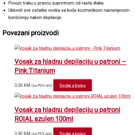
Povući traku u pravcu suprotnom od rasta dlake;
Ukloniti sve ostatke voska sa kože kozmetikom namenjenom
korišćenju nakon depilacije.
Povezani proizvodi
Vosak za hladnu depilaciju u patroni –
Pink Titanium
3,50
KM
Dodaj u korpu
(sa PDV-om)
Vosak za hladnu depilaciju u patroni
ROIAL azulen 100ml
3,30
KM
Dodaj u korpu
(sa PDV-om)