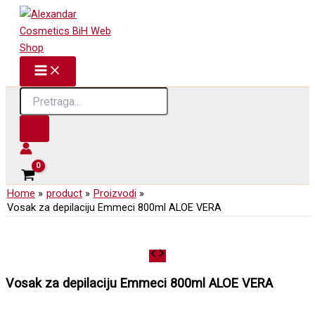
Skip
to
content
Products
search
Home
product
Proizvodi
Vosak za depilaciju Emmeci 800ml ALOE VERA
Vosak za depilaciju Emmeci 800ml ALOE VERA