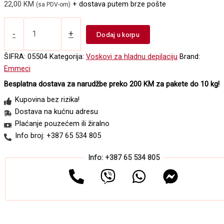
22,00
KM
+ dostava putem brze pošte
(sa PDV-om)
Vosak
za
-
+
Dodaj u korpu
depilaciju
Emmeci
ŠIFRA:
05504
Kategorija:
Voskovi za hladnu depilaciju
Brand:
800ml
Emmeci
ALOE
VERA
Besplatna dostava za narudžbe preko 200 KM za pakete do 10 kg!
količina
Kupovina bez rizika!
Dostava na kućnu adresu
Plaćanje pouzećem ili žiralno
Info broj: +387 65 534 805
Info: +387 65 534 805