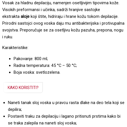
Vosak za hladnu depilaciju, namenjen osetljivijim tipovima kože.
Visokih preformansi i učinka, sadrži hranjive sastojke
ekstrakta
aloje
koji štite, hidriraju i hrane kožu tokom depilacije.
Prirodni sastojci ovog voska daju mu antibakterijska i protivupalna
svojstva. Preporučuje se za osetljivu kožu pazuha, prepona, nogu
i ruku.
Karakteristike:
Pakovanje: 800 ml;
Radna temperatura: 45 °C – 50 °C;
Boja voska: svetlozelena.
KAKO KORISTITI?
Naneti tanak sloj voska u pravcu rasta dlake na deo tela koji se
depilira;
Postaviti traku za depilaciju i lagano pritisnuti prstima kako bi
se traka zalepila na naneti sloj voska;