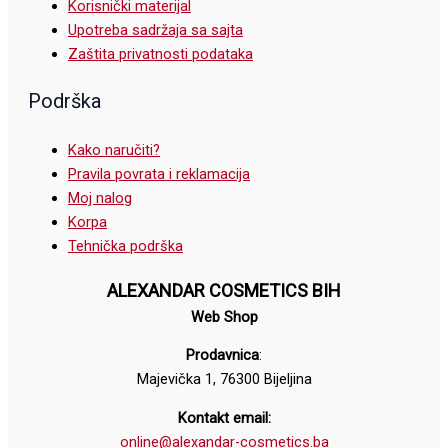
Korisnički materijal
Upotreba sadržaja sa sajta
Zaštita privatnosti podataka
Podrška
Kako naručiti?
Pravila povrata i reklamacija
Moj nalog
Korpa
Tehnička podrška
ALEXANDAR COSMETICS BIH
Web Shop
Prodavnica
:
Majevička 1, 76300 Bijeljina
Kontakt email:
online@alexandar-cosmetics.ba