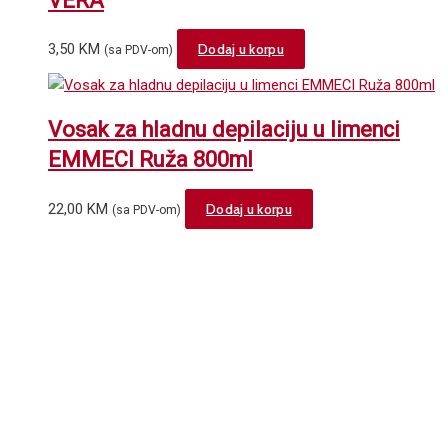
VERA
3,50
KM
Dodaj u korpu
(sa PDV-om)
Vosak za hladnu depilaciju u limenci
EMMECI Ruža 800ml
22,00
KM
Dodaj u korpu
(sa PDV-om)