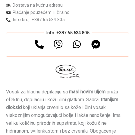
Dostava na kućnu adresu
količina
Plaćanje pouzećem ili žiralno
Info broj: +387 65 534 805
Info: +387 65 534 805
Vosak za hladnu depilaciju sa
maslinovim uljem
pruža
efektnu, depilaciju i kožu čini glatkom. Sadrži
titanijum
dioksid
koji uklanja crvenilo sa kože i čini vosak
viskoznijim omogućavajući bolje i lakše nanošenje. Ima
veliku količinu prirodnih supstrata, koji kožu čine
hidriranom, svilenkastom i bez crvenila. Obogaćen je