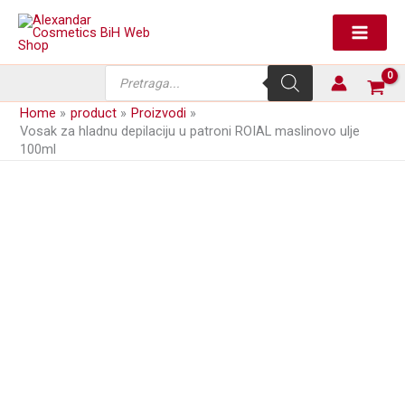
Skip
to
content
Products
search
Home
product
Proizvodi
Vosak za hladnu depilaciju u patroni ROIAL maslinovo ulje
100ml