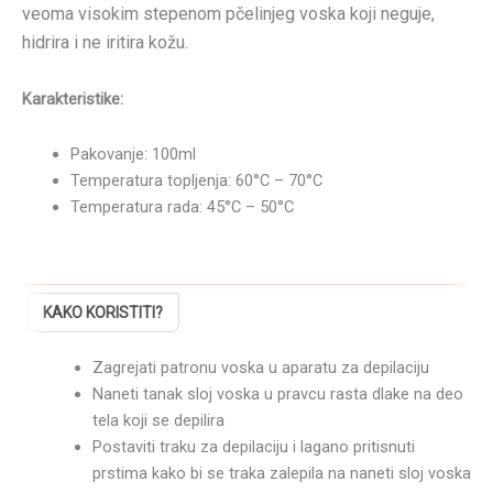
veoma visokim stepenom pčelinjeg voska koji neguje,
hidrira i ne iritira kožu.
Karakteristike:
Pakovanje: 100ml
Temperatura topljenja: 60°C – 70°C
Temperatura rada: 45°C – 50°C
KAKO KORISTITI?
Zagrejati patronu voska u aparatu za depilaciju
Naneti tanak sloj voska u pravcu rasta dlake na deo
tela koji se depilira
Postaviti traku za depilaciju i lagano pritisnuti
prstima kako bi se traka zalepila na naneti sloj voska