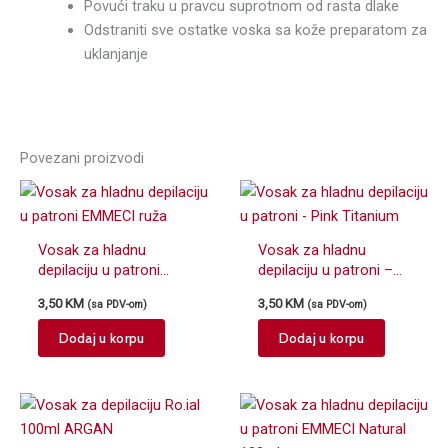
Povući traku u pravcu suprotnom od rasta dlake
Odstraniti sve ostatke voska sa kože preparatom za
uklanjanje
Povezani proizvodi
Vosak za hladnu
Vosak za hladnu
depilaciju u patroni
depilaciju u patroni –
EMMECI ruža
Pink Titanium
3,50
KM
3,50
KM
(sa PDV-om)
(sa PDV-om)
Dodaj u korpu
Dodaj u korpu