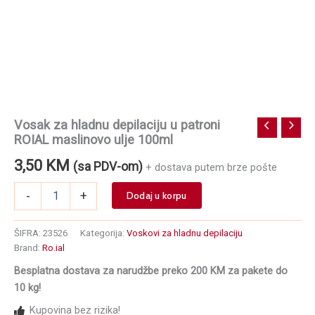
Vosak za hladnu depilaciju u patroni
ROIAL maslinovo ulje 100ml
3,50
KM
(sa PDV-om)
+ dostava putem brze pošte
Vosak
-
+
Dodaj u korpu
za
hladnu
depilaciju
ŠIFRA:
23526
Kategorija:
Voskovi za hladnu depilaciju
u
Brand:
Ro.ial
patroni
Besplatna dostava za narudžbe preko 200 KM za pakete do
ROIAL
maslinovo
10 kg!
ulje
Kupovina bez rizika!
100ml