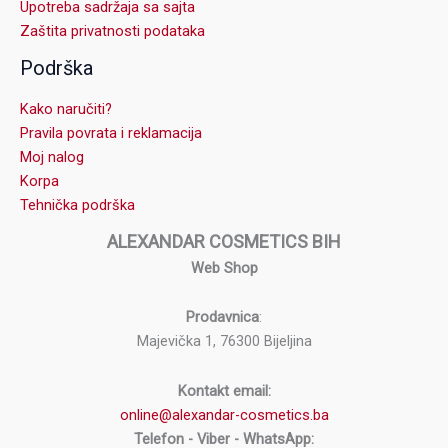
Upotreba sadržaja sa sajta
Zaštita privatnosti podataka
Podrška
Kako naručiti?
Pravila povrata i reklamacija
Moj nalog
Korpa
Tehnička podrška
ALEXANDAR COSMETICS BIH
Web Shop
Prodavnica
:
Majevička 1, 76300 Bijeljina
Kontakt email:
online@alexandar-cosmetics.ba
Telefon - Viber - WhatsApp: