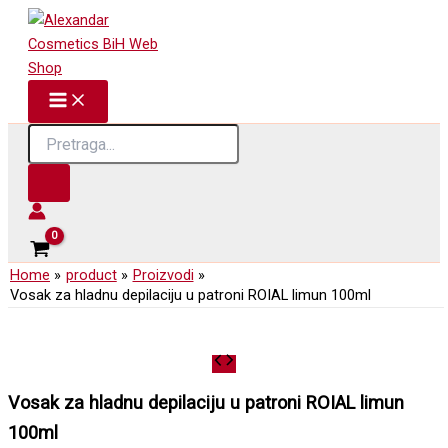
Skip
to
content
Products
search
Home
product
Proizvodi
Vosak za hladnu depilaciju u patroni ROIAL limun 100ml
Vosak za hladnu depilaciju u patroni ROIAL limun
100ml