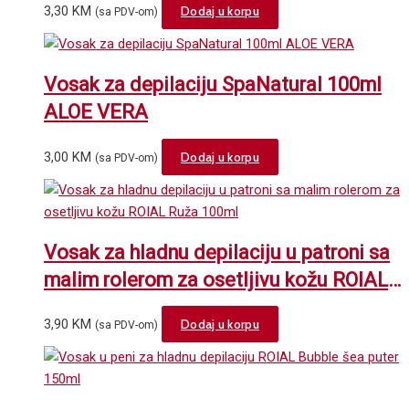
3,30
KM
Dodaj u korpu
(sa PDV-om)
Vosak za depilaciju SpaNatural 100ml
ALOE VERA
3,00
KM
Dodaj u korpu
(sa PDV-om)
Vosak za hladnu depilaciju u patroni sa
malim rolerom za osetljivu kožu ROIAL
Ruža 100ml
3,90
KM
Dodaj u korpu
(sa PDV-om)