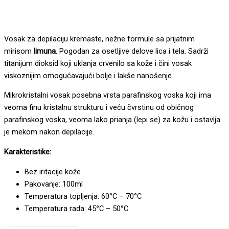
Vosak za depilaciju kremaste, nežne formule sa prijatnim
mirisom
limuna.
Pogodan za osetljive delove lica i tela. Sadrži
titanijum dioksid koji uklanja crvenilo sa kože i čini vosak
viskoznijim omogućavajući bolje i lakše nanošenje.
Mikrokristalni vosak posebna vrsta parafinskog voska koji ima
veoma finu kristalnu strukturu i veću čvrstinu od običnog
parafinskog voska, veoma lako prianja (lepi se) za kožu i ostavlja
je mekom nakon depilacije.
Karakteristike:
Bez iritacije kože
Pakovanje: 100ml
Temperatura topljenja: 60°C – 70°C
Temperatura rada: 45°C – 50°C