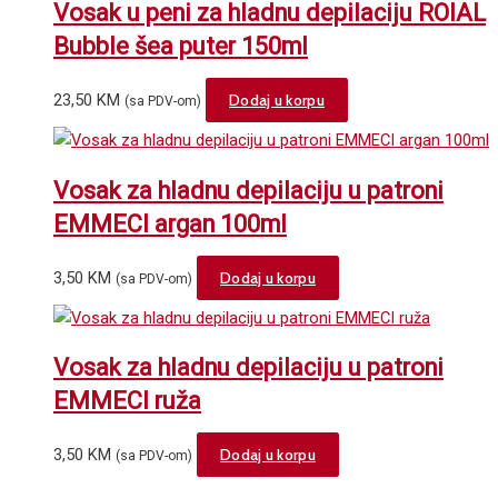
Vosak u peni za hladnu depilaciju ROIAL
Bubble šea puter 150ml
23,50
KM
Dodaj u korpu
(sa PDV-om)
Vosak za hladnu depilaciju u patroni
EMMECI argan 100ml
3,50
KM
Dodaj u korpu
(sa PDV-om)
Vosak za hladnu depilaciju u patroni
EMMECI ruža
3,50
KM
Dodaj u korpu
(sa PDV-om)