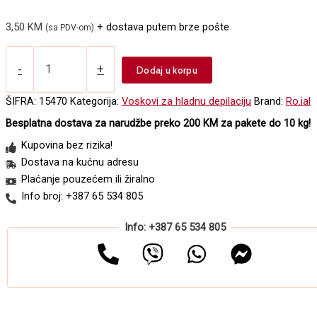
3,50
KM
+ dostava putem brze pošte
(sa PDV-om)
Vosak
za
-
+
Dodaj u korpu
hladnu
depilaciju
ŠIFRA:
15470
Kategorija:
Voskovi za hladnu depilaciju
Brand:
Ro.ial
u
Besplatna dostava za narudžbe preko 200 KM za pakete do 10 kg!
patroni
ROIAL
Kupovina bez rizika!
limun
Dostava na kućnu adresu
100ml
Plaćanje pouzećem ili žiralno
količina
Info broj: +387 65 534 805
Info: +387 65 534 805