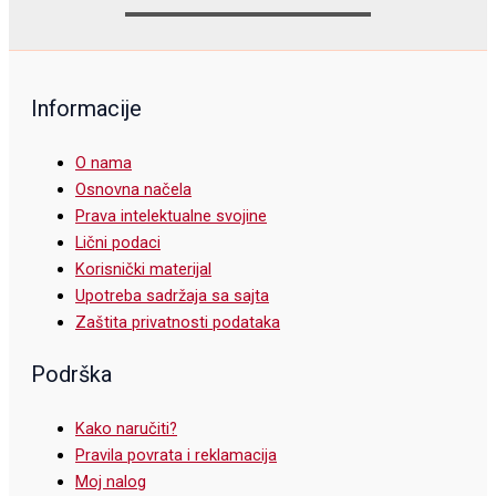
Informacije
O nama
Osnovna načela
Prava intelektualne svojine
Lični podaci
Korisnički materijal
Upotreba sadržaja sa sajta
Zaštita privatnosti podataka
Podrška
Kako naručiti?
Pravila povrata i reklamacija
Moj nalog