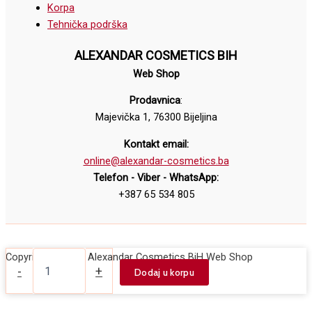
Korpa
Tehnička podrška
ALEXANDAR COSMETICS BIH
Web Shop
Prodavnica
:
Majevička 1, 76300 Bijeljina
Kontakt email:
online@alexandar-cosmetics.ba
Telefon - Viber - WhatsApp:
+387 65 534 805
Vosak
Copyright © 2026 Alexandar Cosmetics BiH Web Shop
za
-
+
Dodaj u korpu
hladnu
depilaciju
u