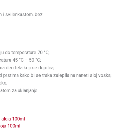
m i svilenkastom, bez
iju do temperature 70 °C;
ature 45 °C – 50 °C;
a deo tela koji se depilira;
uti prstima kako bi se traka zalepila na naneti sloj voska;
ake;
atom za uklanjanje.
loja 100ml