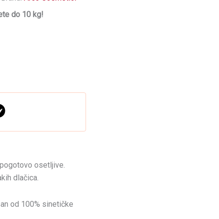
te do 10 kg!
 pogotovo osetljive.
akih dlačica.
isan od 100% sinetičke