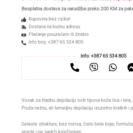
depilaciju
Besplatna dostava za narudžbe preko 200 KM za pake
u
patroni
Kupovina bez rizika!
-
Dostava na kućnu adresu
Diamond
Ultrawhite
Plaćanje pouzećem ili žiralno
količina
Info broj: +387 65 534 805
Info: +387 65 534 805
Vosak za hladnu depilaciju svih tipova kože lica i tela,
Pruža nežnu, ali temeljnu depilaciju izuzetno kratkih i j
Gelaste strukture, bez mirisa, čisto bele boje, formul
smole i ne sadrži kolofonium.