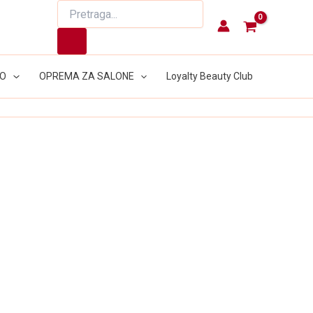
Products
search
LO
OPREMA ZA SALONE
Loyalty Beauty Club