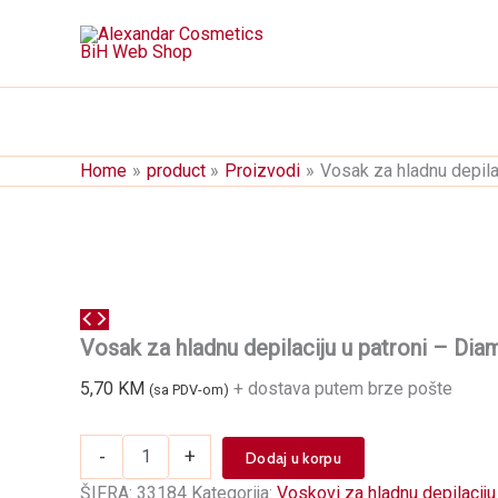
Skip
to
content
Home
product
Proizvodi
Vosak za hladnu depila
Vosak za hladnu depilaciju u patroni – Dia
5,70
KM
+ dostava putem brze pošte
(sa PDV-om)
Vosak
-
+
Dodaj u korpu
za
hladnu
ŠIFRA:
33184
Kategorija:
Voskovi za hladnu depilaciju