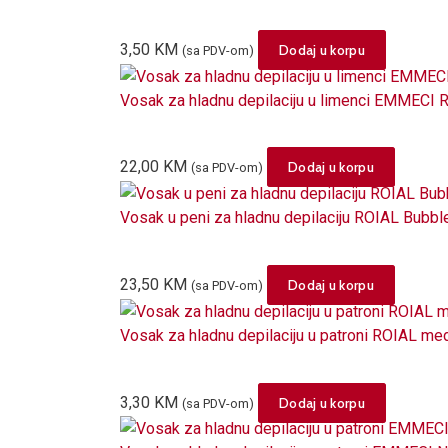
3,50
KM
Dodaj u korpu
(sa PDV-om)
Vosak za hladnu depilaciju u limenci EMMECI 
22,00
KM
Dodaj u korpu
(sa PDV-om)
Vosak u peni za hladnu depilaciju ROIAL Bubbl
23,50
KM
Dodaj u korpu
(sa PDV-om)
Vosak za hladnu depilaciju u patroni ROIAL m
3,30
KM
Dodaj u korpu
(sa PDV-om)