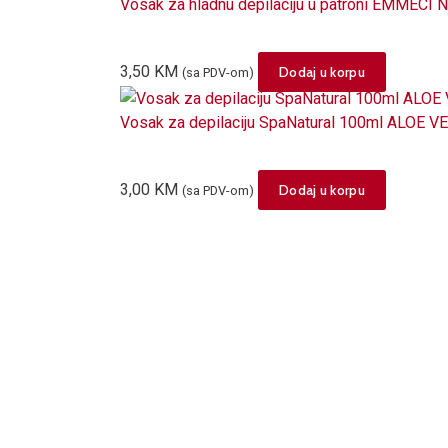
Vosak za hladnu depilaciju u patroni EMMECI N
3,50
KM
Dodaj u korpu
(sa PDV-om)
Vosak za depilaciju SpaNatural 100ml ALOE V
3,00
KM
Dodaj u korpu
(sa PDV-om)