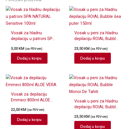
Vosak za hladnu
Vosak u peni za hladnu
depilaciju u patroni SPA
depilaciju ROIAL Bubble
NATURAL Sensitive
šea puter 150ml
3,00
KM
23,50
KM
(sa PDV-om)
(sa PDV-om)
100ml
Dodaj u korpu
Dodaj u korpu
Vosak za depilaciju
Emmeci 800ml ALOE
Vosak u peni za hladnu
VERA
depilaciju ROIAL Bubble
22,00
KM
(sa PDV-om)
Monoi De Tahiti
23,50
KM
(sa PDV-om)
Dodaj u korpu
Dodaj u korpu