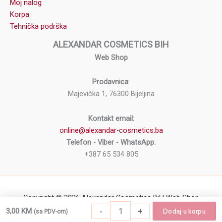
Moj nalog
Korpa
Tehnička podrška
ALEXANDAR COSMETICS BIH
Web Shop
Prodavnica
:
Majevička 1, 76300 Bijeljina
Kontakt email:
online@alexandar-cosmetics.ba
Telefon - Viber - WhatsApp:
+387 65 534 805
Copyright © 2026 Alexandar Cosmetics BiH Web Shop
-
+
3,00
KM
Dodaj u korpu
(sa PDV-om)
Vosak za depilaciju SpaNatural 100ml ALO