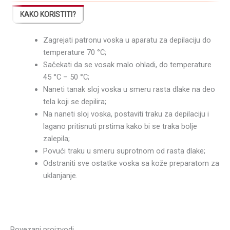
KAKO KORISTITI?
Zagrejati patronu voska u aparatu za depilaciju do
temperature 70 °C;
Sačekati da se vosak malo ohladi, do temperature
45 °C – 50 °C;
Naneti tanak sloj voska u smeru rasta dlake na deo
tela koji se depilira;
Na naneti sloj voska, postaviti traku za depilaciju i
lagano pritisnuti prstima kako bi se traka bolje
zalepila;
Povući traku u smeru suprotnom od rasta dlake;
Odstraniti sve ostatke voska sa kože preparatom za
uklanjanje.
Povezani proizvodi