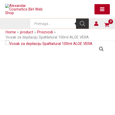
Skip
SpaNatural
to
100ml
content
ALOE
VERA
Products
količina
search
Home
product
Proizvodi
Vosak za depilaciju SpaNatural 100ml ALOE VERA