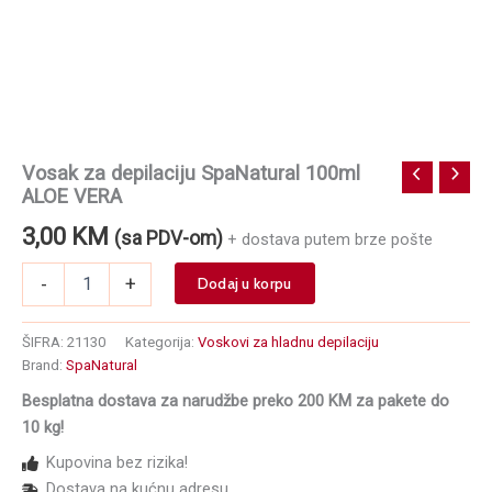
Vosak za depilaciju SpaNatural 100ml
ALOE VERA
3,00
KM
(sa PDV-om)
+ dostava putem brze pošte
Vosak
-
+
Dodaj u korpu
za
depilaciju
SpaNatural
ŠIFRA:
21130
Kategorija:
Voskovi za hladnu depilaciju
100ml
Brand:
SpaNatural
ALOE
Besplatna dostava za narudžbe preko 200 KM za pakete do
VERA
količina
10 kg!
Kupovina bez rizika!
Dostava na kućnu adresu