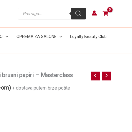
Products
search
LO
OPREMA ZA SALONE
Loyalty Beauty Club
i brusni papiri – Masterclass
-om)
+ dostava putem brze pošte