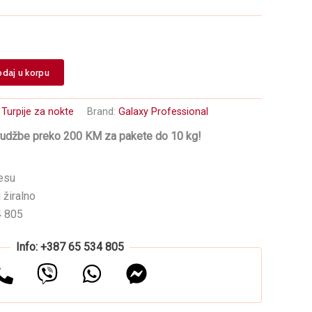
daj u korpu
:
Turpije za nokte
Brand:
Galaxy Professional
rudžbe preko 200 KM za pakete do 10 kg!
esu
 žiralno
4 805
Info: +387 65 534 805