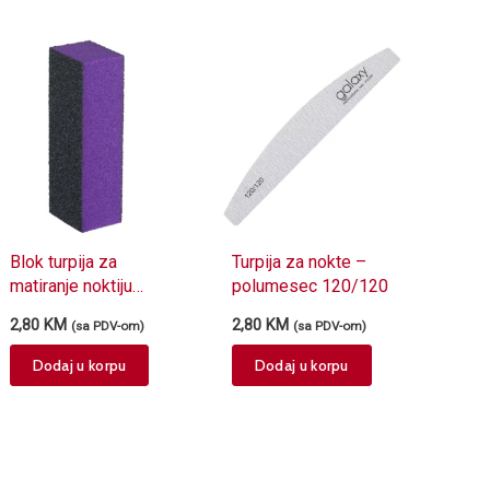
Blok turpija za
Turpija za nokte –
matiranje noktiju
polumesec 120/120
ENS Ljubičasto/Crna
2,80
KM
2,80
KM
(sa PDV-om)
(sa PDV-om)
60/60/100
Dodaj u korpu
Dodaj u korpu