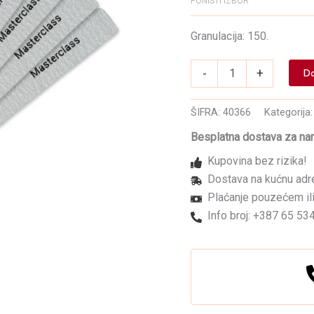
PONIŠTI IZBOR
Granulacija: 150.
Set
-
+
Do
metalno
jezgro
i
ŠIFRA:
40366
Kategorija
brusni
papiri
Besplatna dostava za na
-
Kupovina bez rizika!
Masterclass
količina
Dostava na kućnu adr
Plaćanje pouzećem ili
Info broj: +387 65 53