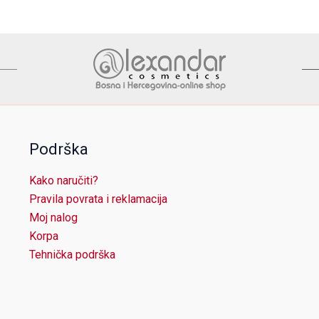
Podrška
Kako naručiti?
Pravila povrata i reklamacija
Moj nalog
Korpa
Tehnička podrška