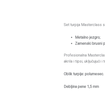
Set turpija Masterclass s
Metalno jezgro;
Zamenski brusni p
Profesionalna Masterclas
akrila i tipsi, uključujući
Oblik turpije: polumesec.
Debljina pene 1,5 mm