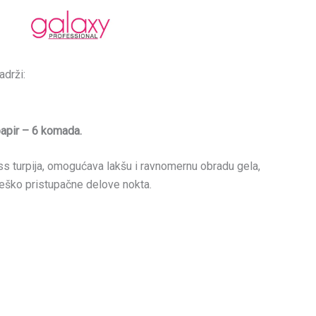
adrži:
apir – 6 komada.
s turpija, omogućava lakšu i ravnomernu obradu gela,
 i teško pristupačne delove nokta.