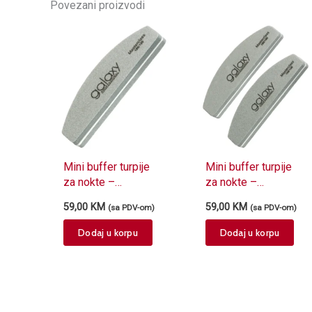
Povezani proizvodi
Mini buffer turpije
Mini buffer turpije
za nokte –
za nokte –
Masterclass
Masterclass
59,00
KM
59,00
KM
(sa PDV-om)
(sa PDV-om)
120/120
150/150 + 180/180
Dodaj u korpu
Dodaj u korpu