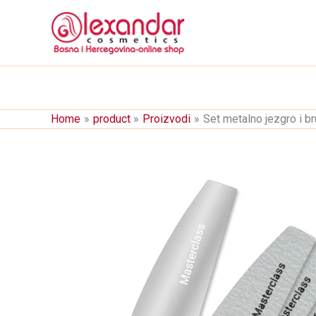
Skip
to
content
Home
product
Proizvodi
Set metalno jezgro i b