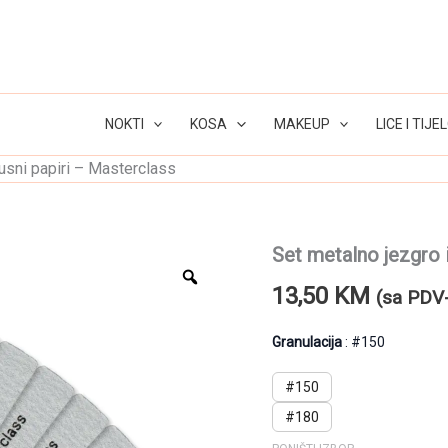
NOKTI
KOSA
MAKEUP
LICE I TIJE
rusni papiri – Masterclass
Set metalno jezgro 
13,50
KM
(sa PDV
Granulacija
#150
#150
#180