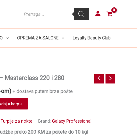
-
Products
Masterclass
search
220
i
280
količina
LO
OPREMA ZA SALONE
Loyalty Beauty Club
 – Masterclass 220 i 280
-om)
+ dostava putem brze pošte
daj u korpu
:
Turpije za nokte
Brand:
Galaxy Professional
rudžbe preko 200 KM za pakete do 10 kg!