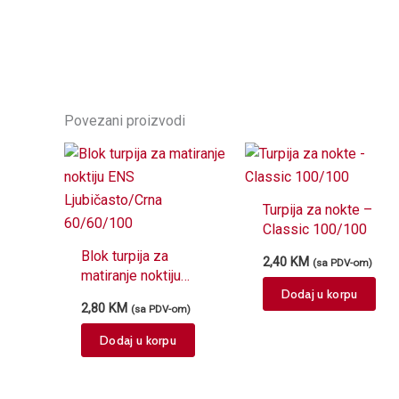
Povezani proizvodi
Turpija za nokte –
Classic 100/100
Blok turpija za
2,40
KM
(sa PDV-om)
matiranje noktiju
Dodaj u korpu
ENS Ljubičasto/Crna
2,80
KM
(sa PDV-om)
60/60/100
Dodaj u korpu