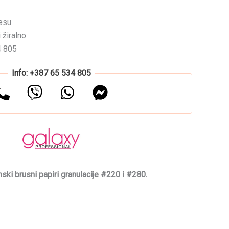
esu
 žiralno
4 805
Info: +387 65 534 805
ki brusni papiri granulacije #220 i #280.