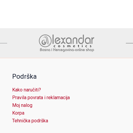
Podrška
Kako naručiti?
Pravila povrata i reklamacija
Moj nalog
Korpa
Tehnička podrška