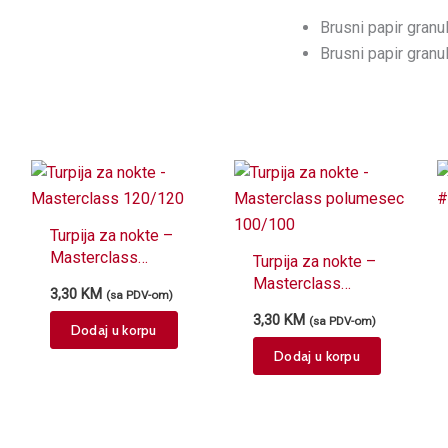
Brusni papir granu
Brusni papir granu
Turpija za nokte –
Masterclass
Turpija za nokte –
120/120
Masterclass
3,30
KM
(sa PDV-om)
polumesec 100/100
3,30
KM
(sa PDV-om)
Dodaj u korpu
Dodaj u korpu