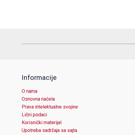
Informacije
O nama
Osnovna načela
Prava intelektualne svojine
Lični podaci
Korisnički materijal
Upotreba sadržaja sa sajta