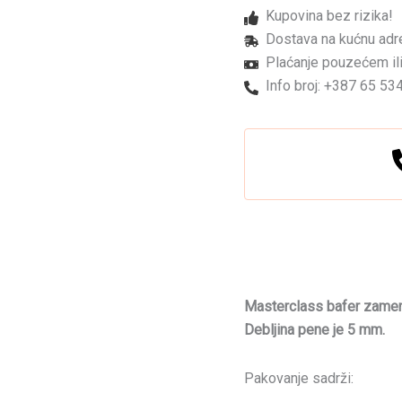
i
Kupovina bez rizika!
280
količina
Dostava na kućnu adr
Plaćanje pouzećem ili
Info broj: +387 65 53
Masterclass bafer zamens
Debljina pene je 5 mm.
Pakovanje sadrži: