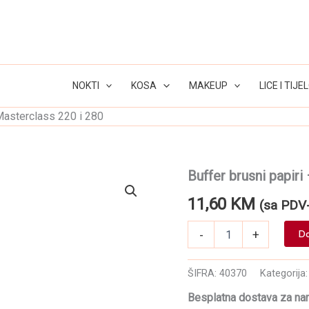
NOKTI
KOSA
MAKEUP
LICE I TIJE
 Masterclass 220 i 280
Buffer brusni papiri
11,60
KM
(sa PDV
Buffer
-
+
Do
brusni
papiri
-
ŠIFRA:
40370
Kategorija
Masterclass
220
Besplatna dostava za na