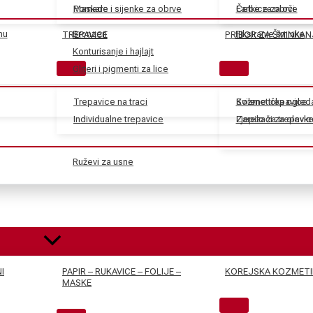
Maskare
Pomade i sijenke za obrve
Farbe za obrve
Četkice za oči
nu
Bronzeri
Fiksiranje šminke
TREPAVICE
PRIBOR ZA ŠMINKAN
Konturisanje i hajlajt
Gliteri i pigmenti za lice
Trepavice na traci
Svilene trepavice
Kozmetička ogled
Individualne trepavice
Ljepilo za trepavic
Zarezači za olovk
Ruževi za usne
I
PAPIR – RUKAVICE – FOLIJE –
KOREJSKA KOZMETI
MASKE