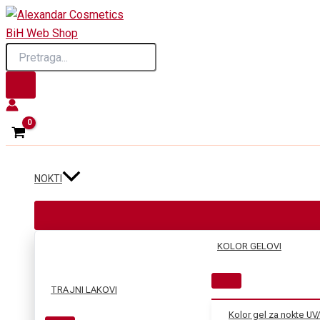
Skip
to
Products
content
search
NOKTI
KOLOR GELOVI
TRAJNI LAKOVI
Kolor gel za nokte UV