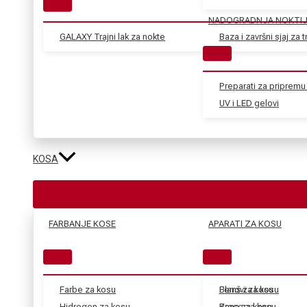
NADOGRADNJA NOKTI
GALAXY Trajni lak za nokte
Baza i završni sjaj za tr
Preparati za pripremu 
UV i LED gelovi
KOSA
FARBANJE KOSE
APARATI ZA KOSU
Farbe za kosu
Blanš za kosu
Fenovi za kosu
Hidrogen za kosu
Kana za kosu
Prese za kosu