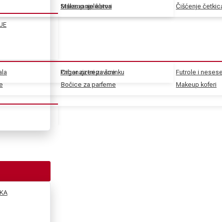
Stilizovanje obrva
Makeup aplikatori
Čišćenje četkic
JE
ala
Pribor za trepavice
Organajzeri za šminku
Futrole i nesese
e
e
Bočice za parfeme
Makeup koferi
KA