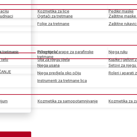
aciju
Kozmetika za lice
Pedikir maske
rudnjaci
Ogrtači za tretmane
Zaštitne maske 
Folije za tretmane
Zaštitne rukavi
ke tretmane
ni tretmani
Rukavice i čarape za parafinske
Piling tijela
Njega ruku
tretmane
 telo
Ulja za njegu tijela
Kupke i gelovi z
Njega usana
Setovi za njegu 
ČANJE
Njega predjela oko očiju
Roleri i aparati 
Instrumenti za tretmane lica
rijum
Kozmetika za samopotamnjivanje
Kozmetika za za