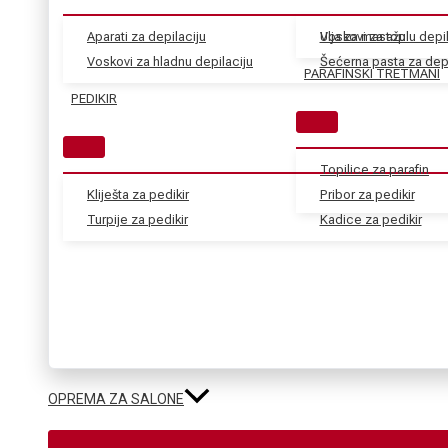
Aparati za depilaciju
Voskovi za toplu depil
Ulja za masažu
Voskovi za hladnu depilaciju
Šećerna pasta za depi
PARAFINSKI TRETMANI
PEDIKIR
Topilice za parafin
Kliješta za pedikir
Pribor za pedikir
Turpije za pedikir
Kadice za pedikir
OPREMA ZA SALONE