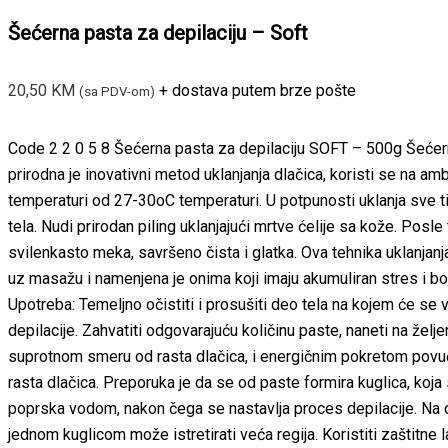
Šećerna pasta za depilaciju – Soft
20,50
KM
+ dostava putem brze pošte
(sa PDV-om)
Code 2 2 0 5 8 Šećerna pasta za depilaciju SOFT – 500g Šeće
prirodna je inovativni metod uklanjanja dlačica, koristi se na amb
temperaturi od 27-30oC temperaturi. U potpunosti uklanja sve t
tela. Nudi prirodan piling uklanjajući mrtve ćelije sa kože. Posle
svilenkasto meka, savršeno čista i glatka. Ova tehnika uklanjanja
uz masažu i namenjena je onima koji imaju akumuliran stres i b
Upotreba: Temeljno očistiti i prosušiti deo tela na kojem će se v
depilacije. Zahvatiti odgovarajuću količinu paste, naneti na želje
suprotnom smeru od rasta dlačica, i energičnim pokretom povu
rasta dlačica. Preporuka je da se od paste formira kuglica, koja
poprska vodom, nakon čega se nastavlja proces depilacije. Na 
jednom kuglicom može istretirati veća regija. Koristiti zaštitne l