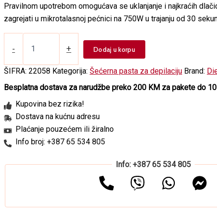
Pravilnom upotrebom omogućava se uklanjanje i najkraćih dlač
zagrejati u mikrotalasnoj pećnici na 750W u trajanju od 30 sekun
Šećerna
pasta
-
+
Dodaj u korpu
za
depilaciju
ŠIFRA:
22058
Kategorija:
Šećerna pasta za depilaciju
Brand:
Die
-
Soft
Besplatna dostava za narudžbe preko 200 KM za pakete do 10
količina
Kupovina bez rizika!
Dostava na kućnu adresu
Plaćanje pouzećem ili žiralno
Info broj: +387 65 534 805
Info: +387 65 534 805