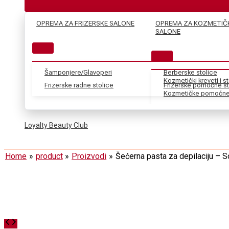
OPREMA ZA FRIZERSKE SALONE
OPREMA ZA KOZMETIČ
SALONE
Šamponjere/Glavoperi
Berberske stolice
Kozmetički kreveti i s
Frizerske radne stolice
Frizerske pomoćne st
Kozmetičke pomoćne 
Loyalty Beauty Club
Home
product
Proizvodi
Šećerna pasta za depilaciju – S