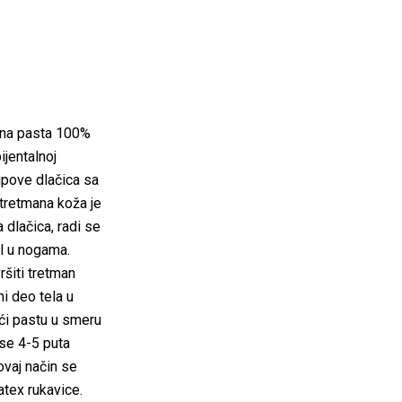
rna pasta 100%
ijentalnoj
ipove dlačica sa
 tretmana koža je
 dlačica, radi se
ol u nogama.
ršiti tretman
ni deo tela u
ći pastu u smeru
 se 4-5 puta
ovaj način se
atex rukavice.