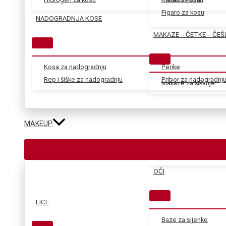
Figaro za kosu
NADOGRADNJA KOSE
MAKAZE – ČETKE – ČEŠ
Kosa za nadogradnju
Perike
Rep i šiške za nadogradnju
Pribor za nadogradnj
Makaze za šišanje
MAKEUP
OČI
LICE
Baze za sijenke