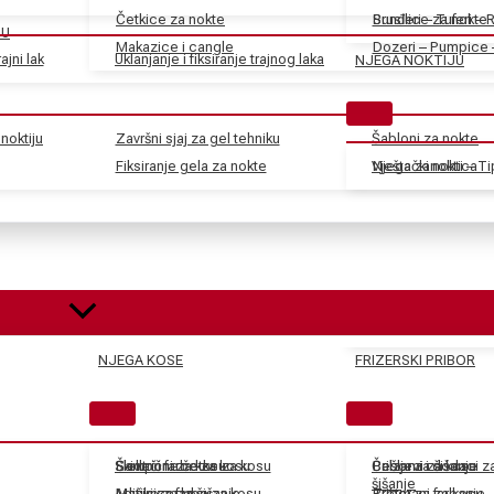
Četkice za nokte
Sunđeri – Tuferi – 
Brusilice za nokte
JU
Makazice i cangle
Dozeri – Pumpice 
ajni lak
Uklanjanje i fiksiranje trajnog laka
NJEGA NOKTIJU
noktiju
Završni sjaj za gel tehniku
Šabloni za nokte
Fiksiranje gela za nokte
Vještački nokti – T
Njega zanoktica
NJEGA KOSE
FRIZERSKI PRIBOR
Skidači farbe za kosu
Električne četke za kosu
Šamponi za kosu
Češljevi i dodaci 
Balzami za kosu
Pribor za šišanje
šišanje
Aditivi za farbe za kosu
Mašinice za šišanje
Maske za kosu
Tretmani za kosu
Pribor za farbanje