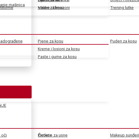
anje mašinica
uniforme
Haube i klimazoni
Vikleri za kosu
Trening lutke
 nadograđene
Pjene za kosu
Puderi za kosu
Kreme i losioni za kosu
Paste i gume za kosu
NJE
a oči
Pincete
Četkice za usne
Makeup sunđeri