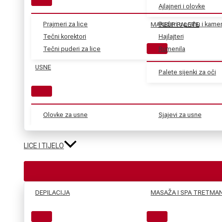
Ajlajneri i olovke
Prajmeri za lice
Puderi u prahu i kame
MAKEUP PALETE
Tečni korektori
Hajlajteri
Tečni puderi za lice
Rumenila
USNE
Palete sijenki za oči
Olovke za usne
Sjajevi za usne
LICE I TIJELO
DEPILACIJA
MASAŽA I SPA TRETMAN