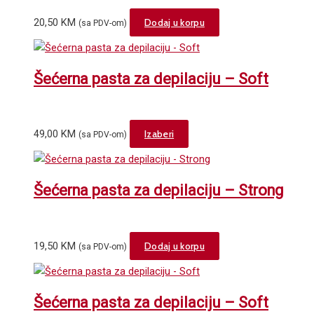
page
20,50
KM
Dodaj u korpu
(sa PDV-om)
Šećerna pasta za depilaciju – Soft
This
49,00
KM
Izaberi
(sa PDV-om)
product
has
multiple
Šećerna pasta za depilaciju – Strong
variants.
The
options
19,50
KM
Dodaj u korpu
(sa PDV-om)
may
be
chosen
Šećerna pasta za depilaciju – Soft
on