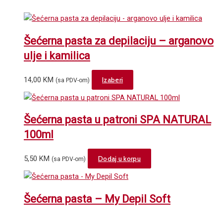
Šećerna pasta za depilaciju – arganovo
ulje i kamilica
This
14,00
KM
Izaberi
(sa PDV-om)
product
has
multiple
Šećerna pasta u patroni SPA NATURAL
variants.
100ml
The
options
5,50
KM
Dodaj u korpu
(sa PDV-om)
may
be
chosen
Šećerna pasta – My Depil Soft
on
the
product