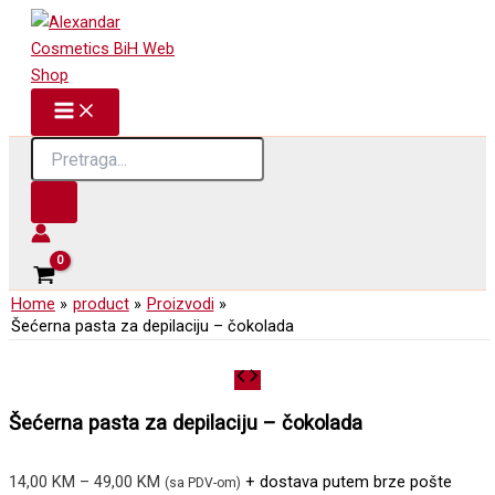
Skip
to
content
Products
search
Home
product
Proizvodi
Šećerna pasta za depilaciju – čokolada
Šećerna pasta za depilaciju – čokolada
Price
14,00
KM
–
49,00
KM
+ dostava putem brze pošte
(sa PDV-om)