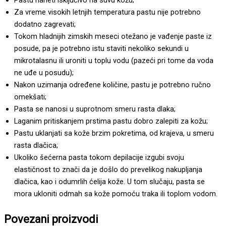
Za vreme visokih letnjih temperatura pastu nije potrebno
dodatno zagrevati;
Tokom hladnijih zimskih meseci otežano je vađenje paste iz
posude, pa je potrebno istu staviti nekoliko sekundi u
mikrotalasnu ili uroniti u toplu vodu (pazeći pri tome da voda
ne uđe u posudu);
Nakon uzimanja određene količine, pastu je potrebno ručno
omekšati;
Pasta se nanosi u suprotnom smeru rasta dlaka;
Laganim pritiskanjem prstima pastu dobro zalepiti za kožu;
Pastu uklanjati sa kože brzim pokretima, od krajeva, u smeru
rasta dlačica;
Ukoliko šećerna pasta tokom depilacije izgubi svoju
elastičnost to znači da je došlo do prevelikog nakupljanja
dlačica, kao i odumrlih ćelija kože. U tom slučaju, pasta se
mora ukloniti odmah sa kože pomoću traka ili toplom vodom.
Povezani proizvodi