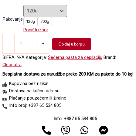
range:
14,00 KM
through
Pakovanje
120g
700g
49,00 KM
Poništi izbor
Šećerna
pasta
-
+
Dodaj u korpu
za
depilaciju
ŠIFRA:
N/A
Kategorija:
Šećerna pasta za depilaciju
Brand:
-
Cleopatra
čokolada
količina
Besplatna dostava za narudžbe preko 200 KM za pakete do 10 kg!
Kupovina bez rizika!
Dostava na kućnu adresu
Plaćanje pouzećem ili žiralno
Info broj: +387 65 534 805
Info: +387 65 534 805