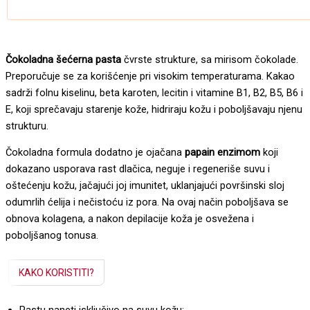
Čokoladna šećerna pasta
čvrste strukture, sa mirisom čokolade.
Preporučuje se za korišćenje pri visokim temperaturama. Kakao
sadrži folnu kiselinu, beta karoten, lecitin i vitamine B1, B2, B5, B6 i
E, koji sprečavaju starenje kože, hidriraju kožu i poboljšavaju njenu
strukturu.
Čokoladna formula dodatno je ojačana
papain enzimom
koji
dokazano usporava rast dlačica, neguje i regeneriše suvu i
oštećenju kožu, jačajući joj imunitet, uklanjajući površinski sloj
odumrlih ćelija i nečistoću iz pora. Na ovaj način poboljšava se
obnova kolagena, a nakon depilacije koža je osvežena i
poboljšanog tonusa.
KAKO KORISTITI?
Pastu naneti isključivo na suvu kožu;