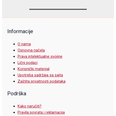
Informacije
O nama
Osnovna načela
Prava intelektualne svojine
Lični podaci
Korisnički materijal
Upotreba sadržaja sa sajta
Zaštita privatnosti podataka
Podrška
Kako naručiti?
Pravila povrata i reklamacija