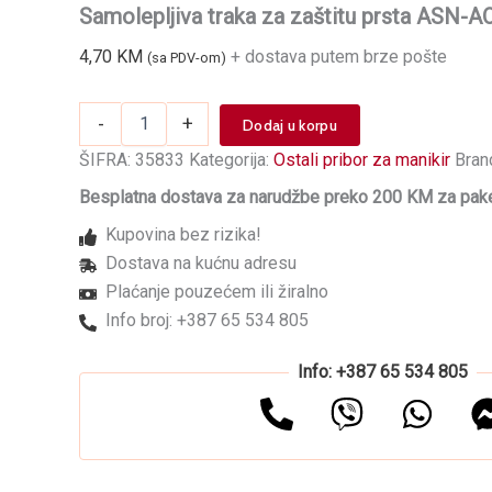
Samolepljiva traka za zaštitu prsta ASN-
4,70
KM
+ dostava putem brze pošte
(sa PDV-om)
Samolepljiva
-
+
Dodaj u korpu
traka
za
ŠIFRA:
35833
Kategorija:
Ostali pribor za manikir
Bran
zaštitu
Besplatna dostava za narudžbe preko 200 KM za pake
prsta
ASN-
Kupovina bez rizika!
AOS-
Dostava na kućnu adresu
1G
Zelena
Plaćanje pouzećem ili žiralno
10/1
Info broj: +387 65 534 805
količina
Info: +387 65 534 805