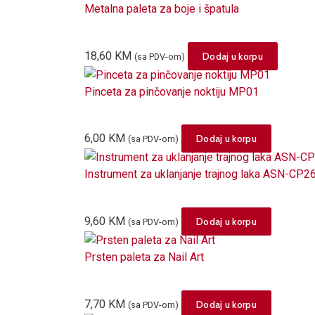
Metalna paleta za boje i špatula
18,60
KM
Dodaj u korpu
(sa PDV-om)
Pinceta za pinčovanje noktiju MP01
6,00
KM
Dodaj u korpu
(sa PDV-om)
Instrument za uklanjanje trajnog laka ASN-CP2
9,60
KM
Dodaj u korpu
(sa PDV-om)
Prsten paleta za Nail Art
7,70
KM
Dodaj u korpu
(sa PDV-om)