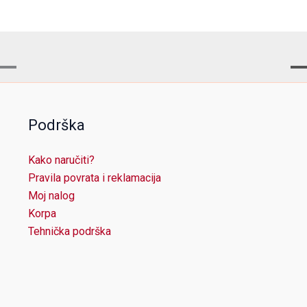
Podrška
Kako naručiti?
Pravila povrata i reklamacija
Moj nalog
Korpa
Tehnička podrška