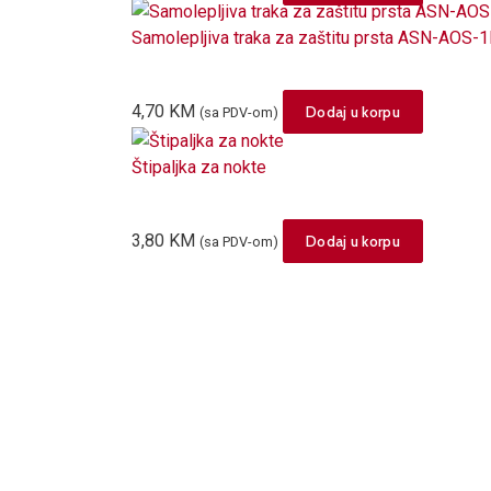
Samolepljiva traka za zaštitu prsta ASN-AOS-
4,70
KM
Dodaj u korpu
(sa PDV-om)
Štipaljka za nokte
3,80
KM
Dodaj u korpu
(sa PDV-om)