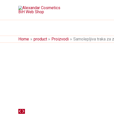
Skip
to
content
Home
product
Proizvodi
Samolepljiva traka za