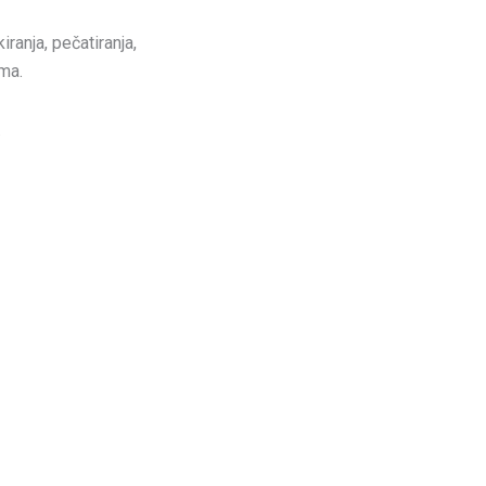
ranja, pečatiranja,
ima.
.