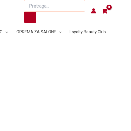
Products
search
LO
OPREMA ZA SALONE
Loyalty Beauty Club