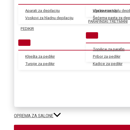
Aparati za depilaciju
Voskovi za toplu depil
Ulja za masažu
Voskovi za hladnu depilaciju
Šećerna pasta za depi
PARAFINSKI TRETMANI
PEDIKIR
Topilice za parafin
Kliješta za pedikir
Pribor za pedikir
Turpije za pedikir
Kadice za pedikir
OPREMA ZA SALONE