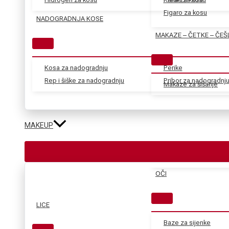
Figaro za kosu
NADOGRADNJA KOSE
MAKAZE – ČETKE – ČEŠ
Kosa za nadogradnju
Perike
Rep i šiške za nadogradnju
Pribor za nadogradnj
Makaze za šišanje
MAKEUP
OČI
LICE
Baze za sijenke