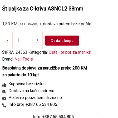
Štipaljka za C-krivu ASNCL2 38mm
1,80
KM
+ dostava putem brze pošte
(sa PDV-om)
Štipaljka
za
-
+
Dodaj u korpu
C-
krivu
ŠIFRA:
24363
Kategorija:
Ostali pribor za manikir
ASNCL2
Brand:
Nail Tools
38mm
količina
Besplatna dostava za narudžbe preko 200 KM
za pakete do 10 kg!
Kupovina bez rizika!
Dostava na kućnu adresu
Plaćanje pouzećem ili žiralno
Info broj: +387 65 534 805
Info: +387 65 534 805