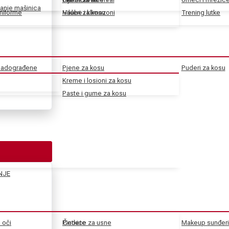
anje mašinica
uniforme
Haube i klimazoni
Vikleri za kosu
Trening lutke
 nadograđene
Pjene za kosu
Puderi za kosu
Kreme i losioni za kosu
Paste i gume za kosu
NJE
a oči
Pincete
Četkice za usne
Makeup sunđeri