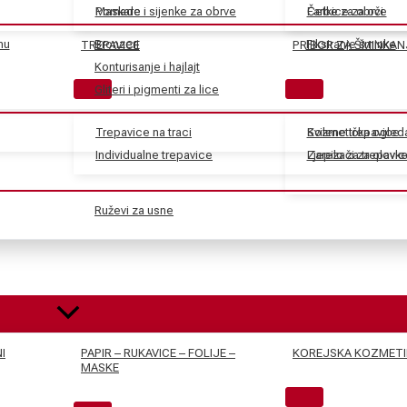
Maskare
Pomade i sijenke za obrve
Farbe za obrve
Četkice za oči
nu
Bronzeri
Fiksiranje šminke
TREPAVICE
PRIBOR ZA ŠMINKAN
Konturisanje i hajlajt
Gliteri i pigmenti za lice
Trepavice na traci
Svilene trepavice
Kozmetička ogled
Individualne trepavice
Ljepilo za trepavic
Zarezači za olovk
Ruževi za usne
I
PAPIR – RUKAVICE – FOLIJE –
KOREJSKA KOZMETI
MASKE