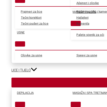
Ajlajneri i olovke
Prajmeri za lice
Puderi u prahu i kame
MAKEUP PALETE
Tečni korektori
Hajlajteri
Tečni puderi za lice
Rumenila
USNE
Palete sijenki za oči
Olovke za usne
Sjajevi za usne
LICE I TIJELO
DEPILACIJA
MASAŽA I SPA TRETMAN