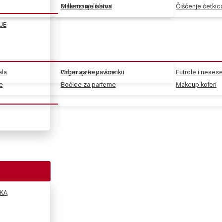
Stilizovanje obrva
Makeup aplikatori
Čišćenje četkic
JE
ala
Pribor za trepavice
Organajzeri za šminku
Futrole i nesese
e
e
Bočice za parfeme
Makeup koferi
KA