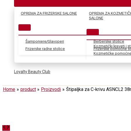
OPREMA ZA FRIZERSKE SALONE
OPREMA ZA KOZMETIČ
SALONE
Šamponjere/Glavoperi
Berberske stolice
Kozmetički kreveti i s
Frizerske radne stolice
Frizerske pomoćne st
Kozmetičke pomoćne 
Loyalty Beauty Club
Home
product
Proizvodi
Štipaljka za C-krivu ASNCL2 3