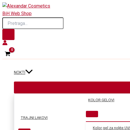
Skip
to
Products
content
search
NOKTI
KOLOR GELOVI
TRAJNI LAKOVI
Kolor gel za nokte UV