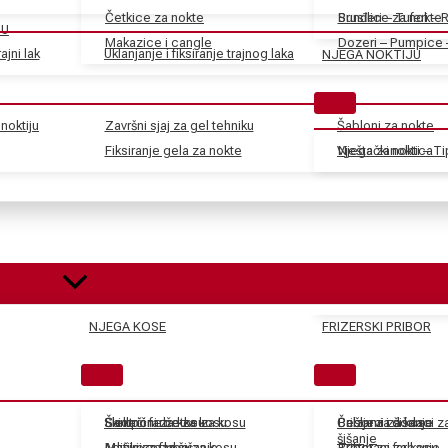
Četkice za nokte
Sunđeri – Tuferi – 
Brusilice za nokte
JU
Makazice i cangle
Dozeri – Pumpice 
ajni lak
Uklanjanje i fiksiranje trajnog laka
NJEGA NOKTIJU
noktiju
Završni sjaj za gel tehniku
Šabloni za nokte
Fiksiranje gela za nokte
Vještački nokti – T
Njega zanoktica
NJEGA KOSE
FRIZERSKI PRIBOR
Skidači farbe za kosu
Električne četke za kosu
Šamponi za kosu
Češljevi i dodaci 
Balzami za kosu
Pribor za šišanje
šišanje
Aditivi za farbe za kosu
Mašinice za šišanje
Maske za kosu
Tretmani za kosu
Pribor za farbanje