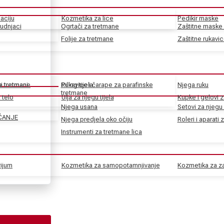
aciju
Kozmetika za lice
Pedikir maske
rudnjaci
Ogrtači za tretmane
Zaštitne maske 
Folije za tretmane
Zaštitne rukavi
ke tretmane
ni tretmani
Rukavice i čarape za parafinske
Piling tijela
Njega ruku
tretmane
 telo
Ulja za njegu tijela
Kupke i gelovi z
Njega usana
Setovi za njegu 
ČANJE
Njega predjela oko očiju
Roleri i aparati 
Instrumenti za tretmane lica
rijum
Kozmetika za samopotamnjivanje
Kozmetika za za