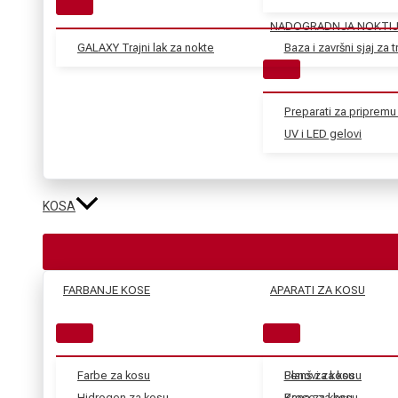
NADOGRADNJA NOKTI
GALAXY Trajni lak za nokte
Baza i završni sjaj za tr
Preparati za pripremu 
UV i LED gelovi
KOSA
FARBANJE KOSE
APARATI ZA KOSU
Farbe za kosu
Blanš za kosu
Fenovi za kosu
Hidrogen za kosu
Kana za kosu
Prese za kosu