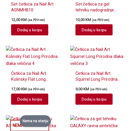
Set četkica za Nail Art
Set četkica za gel
ASNMHB10
tehniku nadogradnje
ASNMHB31
12,00
KM
10,00
KM
(sa PDV-om)
(sa PDV-om)
Dodaj u korpu
Dodaj u korpu
Četkica za Nail Art
Četkica za Nail Art
Kolinsky Flat Long
Squirrel Long Prirodna
Prirodna dlaka veličina
dlaka veličina 3
17,00
KM
9,00
KM
(sa PDV-om)
(sa PDV-om)
4
Dodaj u korpu
Dodaj u korpu
Nema na stanju