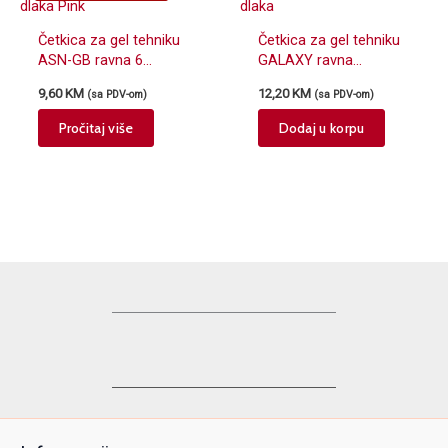
Četkica za gel tehniku
Četkica za gel tehniku
ASN-GB ravna 6
GALAXY ravna
sintetička dlaka Pink
sintetička dlaka
9,60
KM
12,20
KM
(sa PDV-om)
(sa PDV-om)
Pročitaj više
Dodaj u korpu