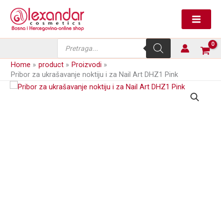
Skip
noktiju
to
i
content
za
Nail
Products
Art
search
DHZ1
Home
product
Proizvodi
Pink
Pribor za ukrašavanje noktiju i za Nail Art DHZ1 Pink
količina