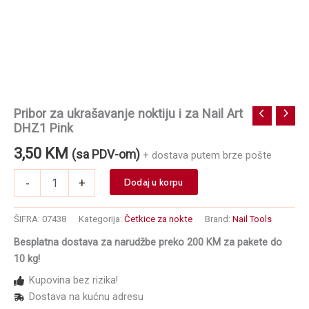
Pribor za ukrašavanje noktiju i za Nail Art
DHZ1 Pink
3,50
KM
(sa PDV-om)
+ dostava putem brze pošte
Pribor
-
+
Dodaj u korpu
za
ukrašavanje
noktiju
ŠIFRA:
07438
Kategorija:
Četkice za nokte
Brand:
Nail Tools
i
Besplatna dostava za narudžbe preko 200 KM za pakete do
za
10 kg!
Nail
Art
Kupovina bez rizika!
DHZ1
Dostava na kućnu adresu
Pink