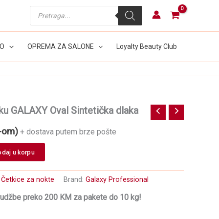
Products
search
LO
OPREMA ZA SALONE
Loyalty Beauty Club
iku GALAXY Oval Sintetička dlaka
-om)
+ dostava putem brze pošte
daj u korpu
:
Četkice za nokte
Brand:
Galaxy Professional
rudžbe preko 200 KM za pakete do 10 kg!