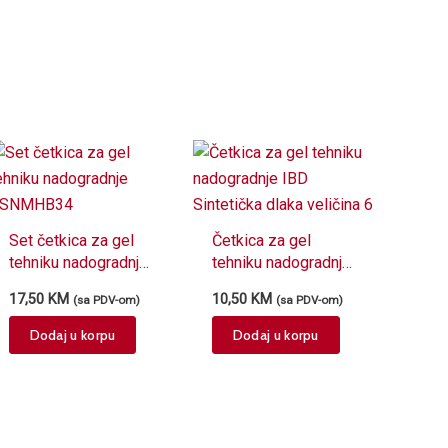
Set četkica za gel
Četkica za gel
tehniku nadogradnje
tehniku nadogradnje
ASNMHB34
IBD Sintetička dlaka
17,50
KM
10,50
KM
(sa PDV-om)
(sa PDV-om)
veličina 6
Dodaj u korpu
Dodaj u korpu