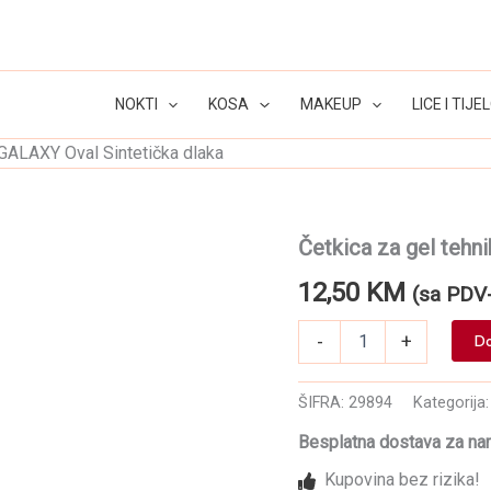
NOKTI
KOSA
MAKEUP
LICE I TIJE
 GALAXY Oval Sintetička dlaka
Četkica za gel tehn
12,50
KM
(sa PDV
Četkica
-
+
Do
za
gel
tehniku
ŠIFRA:
29894
Kategorija
GALAXY
Oval
Besplatna dostava za na
Sintetička
Kupovina bez rizika!
dlaka