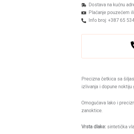
količina
Dostava na kućnu adr
Plaćanje pouzećem ili
Info broj: +387 65 53
Precizna četkica sa šilj
izlivanja i dopune noktiju
Omogućava lako i precizn
zanoktice.
Vrsta dlake:
sintetička vl