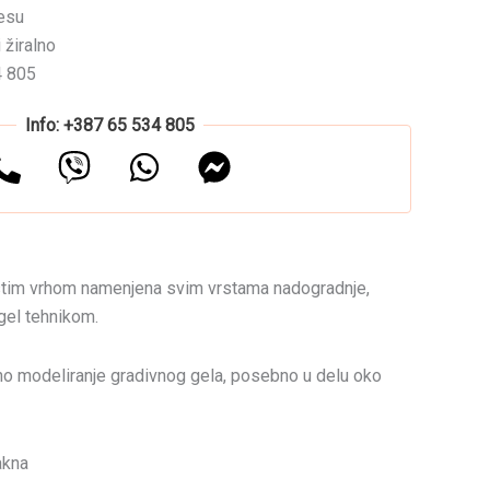
esu
 žiralno
4 805
Info: +387 65 534 805
astim vrhom namenjena svim vrstama nadogradnje,
 gel tehnikom.
o modeliranje gradivnog gela, posebno u delu oko
akna