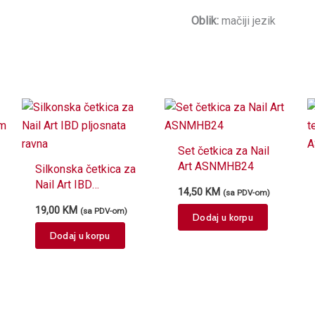
Oblik:
mačiji jezik
Set četkica za Nail
Art ASNMHB24
Silkonska četkica za
Nail Art IBD
14,50
KM
(sa PDV-om)
pljosnata ravna
19,00
KM
(sa PDV-om)
Dodaj u korpu
Dodaj u korpu