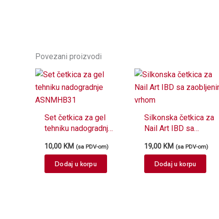
Povezani proizvodi
Set četkica za gel
Silkonska četkica za
tehniku nadogradnje
Nail Art IBD sa
ASNMHB31
zaobljenim vrhom
10,00
KM
19,00
KM
(sa PDV-om)
(sa PDV-om)
Dodaj u korpu
Dodaj u korpu