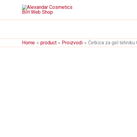
Skip
to
content
Home
product
Proizvodi
Četkica za gel tehniku