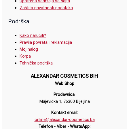
Upotreba sadržaja sa sajta
Zaštita privatnosti podataka
Podrška
Kako naručiti?
Pravila povrata i reklamacija
Moj nalog
Korpa
Tehnička podrška
ALEXANDAR COSMETICS BIH
Web Shop
Prodavnica
:
Majevička 1, 76300 Bijeljina
Kontakt email:
online@alexandar-cosmetics.ba
Telefon - Viber - WhatsApp: