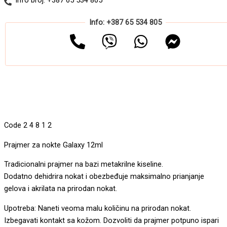
Info broj: +387 65 534 805
Info: +387 65 534 805
Code
2
4
8
1
2
Prajmer za nokte Galaxy 12ml
Tradicionalni prajmer na bazi metakrilne kiseline.
Dodatno dehidrira nokat i obezbeđuje maksimalno prianjanje
gelova i akrilata na prirodan nokat.
Upotreba: Naneti veoma malu količinu na prirodan nokat.
Izbegavati kontakt sa kožom. Dozvoliti da prajmer potpuno ispari