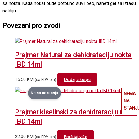
sa nokta. Kada nokat bude potpuno suv i beo, naneti gel za izradu
noktiju.
Povezani proizvodi
Prajmer Natural za dehidrataciju nokta
IBD 14ml
15,50
KM
Dodaj u korpu
(sa PDV-om)
Nema na stanju
Prajmer kiselinski za dehidrataciju nokta
IBD 14ml
22,00
KM
Pročitaj više
(sa PDV-om)