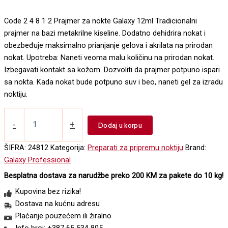
Code 2 4 8 1 2 Prajmer za nokte Galaxy 12ml Tradicionalni
prajmer na bazi metakrilne kiseline. Dodatno dehidrira nokat i
obezbeđuje maksimalno prianjanje gelova i akrilata na prirodan
nokat. Upotreba: Naneti veoma malu količinu na prirodan nokat.
Izbegavati kontakt sa kožom. Dozvoliti da prajmer potpuno ispari
sa nokta. Kada nokat bude potpuno suv i beo, naneti gel za izradu
noktiju.
Prajmer
za
-
+
Dodaj u korpu
nokte
Galaxy
ŠIFRA:
24812
Kategorija:
Preparati za pripremu noktiju
Brand:
12ml
Galaxy Professional
količina
Besplatna dostava za narudžbe preko 200 KM za pakete do 10 kg!
Kupovina bez rizika!
Dostava na kućnu adresu
Plaćanje pouzećem ili žiralno