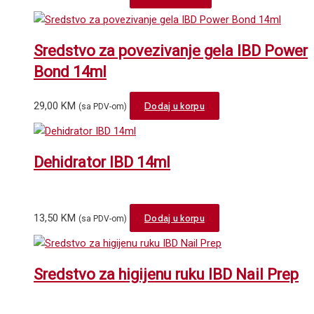
Sredstvo za povezivanje gela IBD Power
Bond 14ml
29,00
KM
Dodaj u korpu
(sa PDV-om)
Dehidrator IBD 14ml
13,50
KM
Dodaj u korpu
(sa PDV-om)
Sredstvo za higijenu ruku IBD Nail Prep