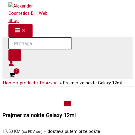
Skip
to
content
Products
search
Home
product
Proizvodi
Prajmer za nokte Galaxy 12ml
Prajmer za nokte Galaxy 12ml
17,50
KM
+ dostava putem brze pošte
(sa PDV-om)