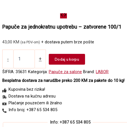
Papuče za jednokratnu upotrebu – zatvorene 100/1
43,00
KM
+ dostava putem brze pošte
(sa PDV-om)
Papuče
za
-
+
Dodaj u korpu
jednokratnu
upotrebu
ŠIFRA:
35631
Kategorija:
Papuče za salone
Brand:
LABOR
-
Besplatna dostava za narudžbe preko 200 KM za pakete do 10 kg!
zatvorene
100/1
Kupovina bez rizika!
količina
Dostava na kućnu adresu
Plaćanje pouzećem ili žiralno
Info broj: +387 65 534 805
Info: +387 65 534 805