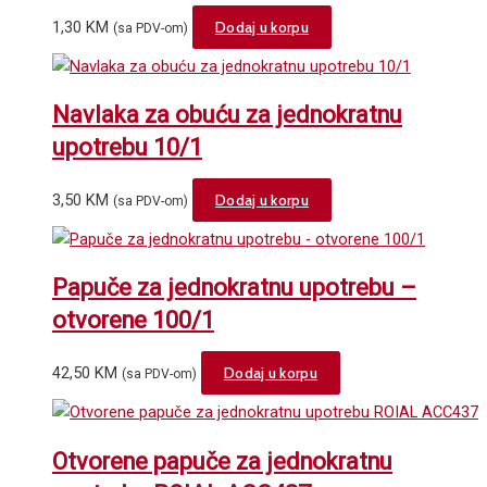
1,30
KM
Dodaj u korpu
(sa PDV-om)
Navlaka za obuću za jednokratnu
upotrebu 10/1
3,50
KM
Dodaj u korpu
(sa PDV-om)
Papuče za jednokratnu upotrebu –
otvorene 100/1
42,50
KM
Dodaj u korpu
(sa PDV-om)
Otvorene papuče za jednokratnu