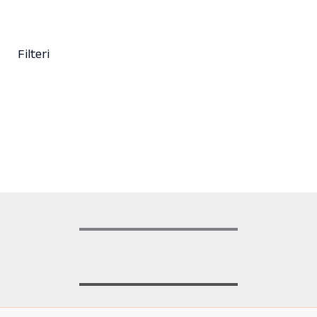
Trake za kosu za jednokratnu upotrebu LABOR PRO bele
100/1
42,50
KM
(sa PDV-om)
Filteri