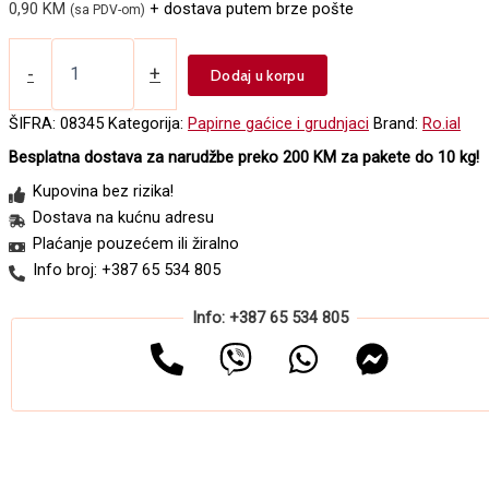
0,90
KM
+ dostava putem brze pošte
(sa PDV-om)
Papirni
kozmetički
-
+
Dodaj u korpu
grudnjak
ROIAL
ŠIFRA:
08345
Kategorija:
Papirne gaćice i grudnjaci
Brand:
Ro.ial
1/1
Besplatna dostava za narudžbe preko 200 KM za pakete do 10 kg!
količina
Kupovina bez rizika!
Dostava na kućnu adresu
Plaćanje pouzećem ili žiralno
Info broj: +387 65 534 805
Info: +387 65 534 805