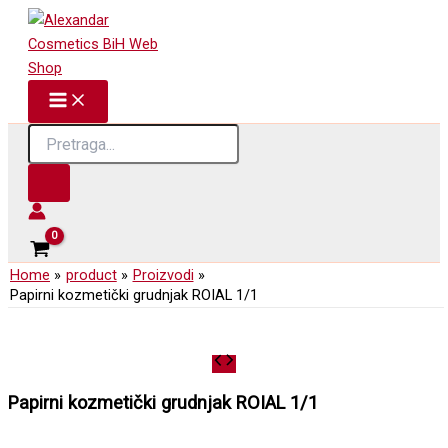
Skip
to
content
Products
search
Home
product
Proizvodi
Papirni kozmetički grudnjak ROIAL 1/1
Papirni kozmetički grudnjak ROIAL 1/1