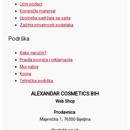
Lični podaci
Korisnički materijal
Upotreba sadržaja sa sajta
Zaštita privatnosti podataka
Podrška
Kako naručiti?
Pravila povrata i reklamacija
Moj nalog
Korpa
Tehnička podrška
ALEXANDAR COSMETICS BIH
Web Shop
Prodavnica
:
Majevička 1, 76300 Bijeljina