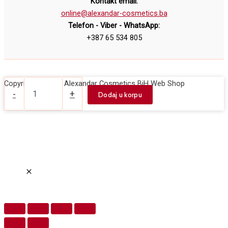
Kontakt email:
online@alexandar-cosmetics.ba
Telefon - Viber - WhatsApp:
+387 65 534 805
Papirni
Copyright © 2026 Alexandar Cosmetics BiH Web Shop
kozmetički
-
+
Dodaj u korpu
grudnjak
ROIAL
1/1
količina