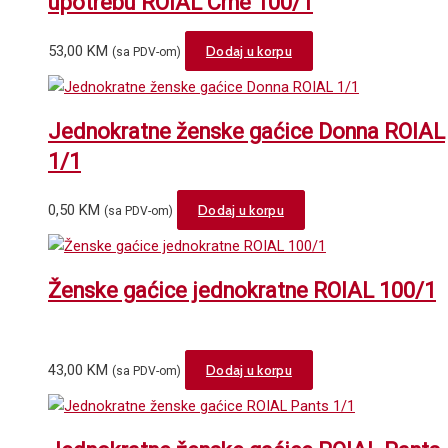
upotrebu ROIAL Crne 100/1
53,00
KM
Dodaj u korpu
(sa PDV-om)
Jednokratne ženske gaćice Donna ROIAL
1/1
0,50
KM
Dodaj u korpu
(sa PDV-om)
Ženske gaćice jednokratne ROIAL 100/1
43,00
KM
Dodaj u korpu
(sa PDV-om)