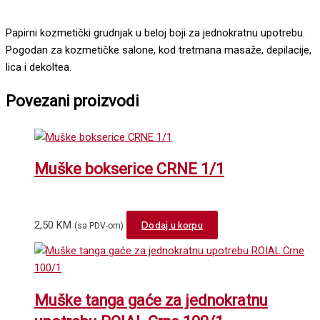
Papirni kozmetički grudnjak u beloj boji za jednokratnu upotrebu.
Pogodan za kozmetičke salone, kod tretmana masaže, depilacije,
lica i dekoltea.
Povezani proizvodi
Muške bokserice CRNE 1/1
2,50
KM
Dodaj u korpu
(sa PDV-om)
Muške tanga gaće za jednokratnu