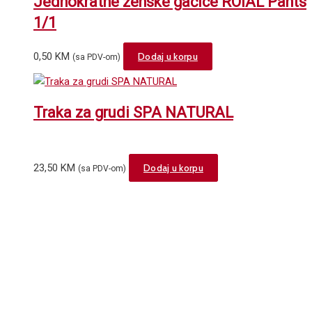
Jednokratne ženske gaćice ROIAL Pants
1/1
0,50
KM
Dodaj u korpu
(sa PDV-om)
Traka za grudi SPA NATURAL
23,50
KM
Dodaj u korpu
(sa PDV-om)